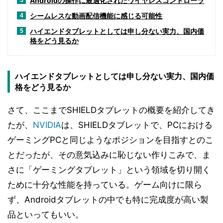
Androidの操作に最適化されたワイヤレスコントローラ
3
シームレスな動画配信機能に感じる可能性
4
ハイエンドタブレットとしては申し分ない実力、国内価
5
格をどう見るか
ハイエンドタブレットとしては申し分ない実力、国内価
格をどう見るか
さて、ここまでSHIELDタブレットの概要を紹介してき
たが、
NVIDIA
は、SHIELDタブレットで、PCにおける
ゲーミングPCと同じようなポジションを目指すとのこ
とだったが、その意気込みに恥じない作りこみで、ま
さに「ゲーミングタブレット」という領域を切り開く
ために十分な性能を持っている。ゲーム向けに限ら
ず、Androidタブレットの中でも特に完成度が高い製
品といってもいい。