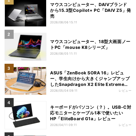
マウスコンピューター、DAIVブランド
から15.3型Copilot+ PC「DAIV Z5」発
売
2026/08/06 15:11
マウスコンピューター、18型大画面ノー
トPC「mouse K8シリーズ」
2026/08/05 11:11
ASUS「ZenBook SORA 16」レビュ
ー、学生向けから大きくジャンプアップ
したSnapdragon X2 Elite Extremeノ
ートPC
2026/05/04 09:11
レビュー
キーボードがパソコン（？）。USB-C対
応モニターとケーブル1本で使いたい
HP「EliteBoard G1a」レビュー
2026/04/11 09:11
レビュー