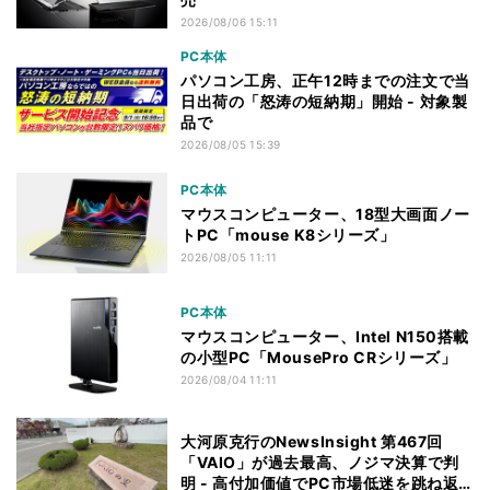
2026/08/06 15:11
PC本体
パソコン工房、正午12時までの注文で当
日出荷の「怒涛の短納期」開始 - 対象製
品で
2026/08/05 15:39
PC本体
マウスコンピューター、18型大画面ノー
トPC「mouse K8シリーズ」
2026/08/05 11:11
PC本体
マウスコンピューター、Intel N150搭載
の小型PC「MousePro CRシリーズ」
2026/08/04 11:11
大河原克行のNewsInsight 第467回
「VAIO」が過去最高、ノジマ決算で判
明 - 高付加価値でPC市場低迷を跳ね返