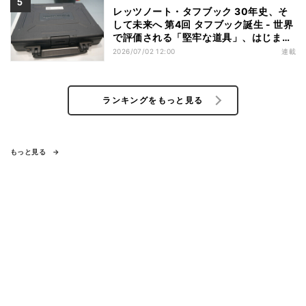
レッツノート・タフブック 30年史、そ
して未来へ 第4回 タフブック誕生 - 世界
で評価される「堅牢な道具」、はじまり
は海外だった
2026/07/02 12:00
連載
ランキングをもっと見る
もっと見る