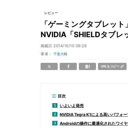
レビュー
「ゲーミングタブレット」
NVIDIA「SHIELDタ
掲載日
2014/10/10 09:28
著者：
千葉大輔
URLをコピー
目次
いよいよ発売
1
NVIDIA Tegra K1による高いパフォ
2
Androidの操作に最適化されたワイ
3