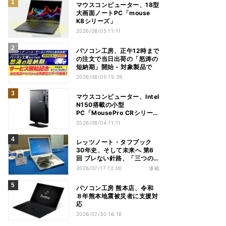
マウスコンピューター、18型
大画面ノートPC「mouse
K8シリーズ」
2026/08/05 11:11
パソコン工房、正午12時まで
の注文で当日出荷の「怒涛の
短納期」開始 - 対象製品で
2026/08/05 15:39
マウスコンピューター、Intel
N150搭載の小型
PC「MousePro CRシリー
ズ」
2026/08/04 11:11
レッツノート・タフブック
30年史、そして未来へ 第6
回 ブレない針路、「三つの
矢」でシン・レッツノートの
2026/07/17 12:00
連載
地盤を築く
パソコン工房 熊本店、令和
８年熊本地震被災者に支援対
応
2026/07/30 16:16