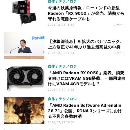
自作 / テクノロジ
今週の秋葉原情報 - ローエンドの新型
Radeon「RX 9050」が発売、過熱から
守れる電源ケーブルも
2026/08/05 15:51
レポート
【決算深読み】AI拡大のパナソニック、
上方修正で41年ぶり過去最高益の中身
2026/08/02 17:54
レポート
自作 / テクノロジ
「AMD Radeon RX 9050」発表。消費
者向けにはVRAM 8GB搭載、一部用途向
けにVRAM 4GBモデルも？
2026/07/30 11:32
自作 / テクノロジ
「AMD Radeon Software Adrenalin
26.7.1」公開。RDNA 3シリーズにおけ
る不具合多数解消
2026/07/29 16:04