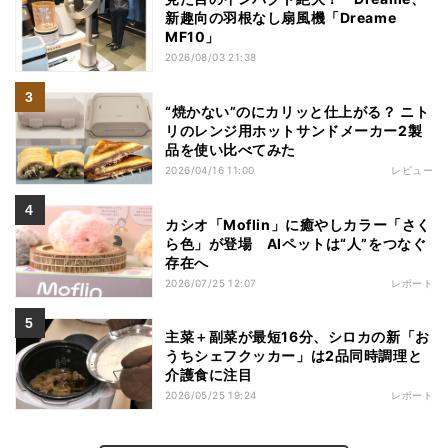
新趣向の羽根なし扇風機「Dreame
MF10」
2026/08/03 21:38
“焼かない”のにカリッと仕上がる？ ニト
リのレンジ用ホットサンドメーカー2製
品を使い比べてみた
2026/04/16 11:00
レビュー
カシオ「Moflin」に癒やしカラー「さく
ら色」が登場 AIペットは“人”をつなぐ
存在へ
2026/07/25 12:07
レポート
主菜＋副菜が最短16分、シロカの新「お
うちシェフクッカー」は2品同時調理と
介護食に注目
2026/05/25 19:24
レポート