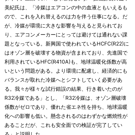
美紀氏は、「冷媒はエアコンの中の血液ともいえるも
ので、これを入れ替えるのは力を伴う仕事になる。だ
が、冷媒が環境に大きな影響を与えると見られてお
り、エアコンメーカーにとっては避けては通れない課
題となっている。新興国で使われているHCFC(R22)に
はオゾン層を破壊する物資が含まれており、先進国で
利用されているHFC(R410A)も、地球温暖化係数が高
いという問題がある。より環境に配慮し、経済的にも
バランスが取れた冷媒へとシフトしていく必要があ
る。我々が様々な試行錯誤の結果、行き着いたのが
R32冷媒である」とし、「R32冷媒は、オゾン層破壊
係数がゼロであり、優れた省エネ性を持ち、地球温暖
化への影響も低い。懸念されるのはわずかな燃焼性が
あることだが、これも安全面での検証が完了してい
る」と説明した。