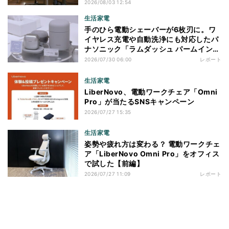
2026/08/03 12:54
生活家電
手のひら電動シェーバーが6枚刃に。ワ
イヤレス充電や自動洗浄にも対応したパ
ナソニック「ラムダッシュ パームイン
プロ」を体験
2026/07/30 06:00
レポート
生活家電
LiberNovo、電動ワークチェア「Omni
Pro」が当たるSNSキャンペーン
2026/07/27 15:35
生活家電
姿勢や疲れ方は変わる？ 電動ワークチェ
ア「LiberNovo Omni Pro」をオフィス
で試した【前編】
2026/07/27 11:09
レポート