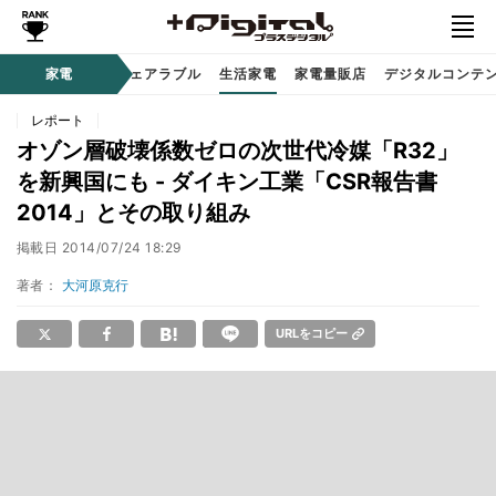
オーディオ
家電
時計 / ウェアラブル
生活家電
家電量販店
デジタルコンテ
レポート
オゾン層破壊係数ゼロの次世代冷媒「R32」
を新興国にも - ダイキン工業「CSR報告書
2014」とその取り組み
掲載日
2014/07/24 18:29
著者：
大河原克行
URLをコピー