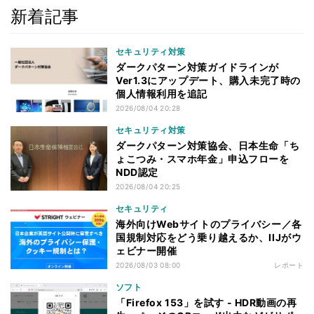
新着記事
セキュリティ対策
ダークパターン対策ガイドラインが
Ver1.3にアップデート、購入未完了時の
個人情報利用を追記
2026/08/04 20:28
セキュリティ対策
ダークパターン対策協会、日本生命「ち
ょこつみ・スマホ年金」申込フローを
NDD認定
2026/08/04 20:25
セキュリティ
海外向けWebサイトのプライバシー／各
国規制対応をどう乗り越えるか、IIJがウ
ェビナー開催
2026/08/03 08:00
レポート
ソフト
「Firefox 153」を試す - HDR動画の再