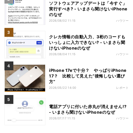
ソフトウェアアップデートは「今すぐ」
実行すべき? - いまさら聞けないiPhone
のなぜ
2026/08/02 11:15
ハウツー
クレカ情報の自動入力、3桁のコードも
いっしょに入力できない? - いまさら聞
けないiPhoneのなぜ
2026/08/04 11:15
ハウツー
iPhone 17eで十分？ やっぱりiPhone
17？ 比較して見えた“後悔しない選び
方”
2026/05/22 14:00
レポート
電話アプリに付いた赤丸が消えません!?
- いまさら聞けないiPhoneのなぜ
2026/07/17 11:15
ハウツー