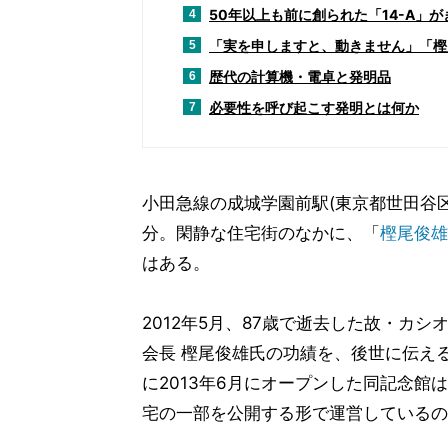
50年以上も前に創られた「14-A」
4
「実を申しますと、動きません」「樫
5
歴代の計算機・電卓と発明品
6
必要性を呼び起こす発明とは何か
7
小田急線の成城学園前駅(東京都世田谷区
分。閑静な住宅街のなかに、「
樫尾俊雄
はある。
2012年5月、87歳で逝去した故・カシ
会長 樫尾俊雄氏の功績を、後世に伝え
に2013年6月にオープンした同記念館
宅の一部を公開する形で運営しているの