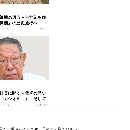
ト
算機の原点 - 半世紀を超
算機」の歴史旅行へ
 11:35
レポート
ト
社長に聞く - 電卓の歴史
「カシオミニ」、そして
づくカシオのDNAとは…
 08:00
インタビュー
は異なる場合があります。予めご了承ください。