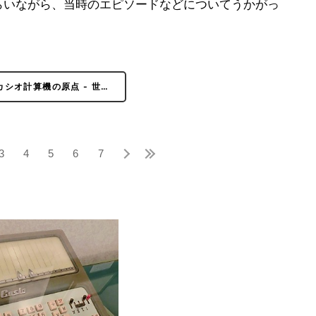
もらいながら、当時のエピソードなどについてうかがっ
カシオ計算機の原点 - 世…
3
4
5
6
7