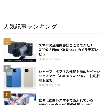
人気記事ランキング
スマホの望遠撮影はここまできた！
OPPO「Find X9 Ultra」カメラ実写レ
ビュー
2026/07/31 19:05
レビュー
シャープ、タフネス性能を高めたベーシ
ックスマホ「AQUOS wish6」 防犯性
能も充実
2026/08/05 18:39
世界は面白いスマホであふれている！
MWCで出会った“超個性派スマホ”