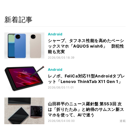
新着記事
Android
シャープ、タフネス性能を高めたベーシ
ックスマホ「AQUOS wish6」 防犯性
能も充実
2026/08/05 18:39
Android
レノボ、FeliCa対応11型Androidタブレ
ット「Lenovo ThinkTab X11 Gen 1」
2026/08/05 11:01
山田祥平のニュース羅針盤 第553回 次
は「折りたたみ」と納得のサムスン新ス
マホを使って、AIで迷う
2026/08/04 06:00
連載