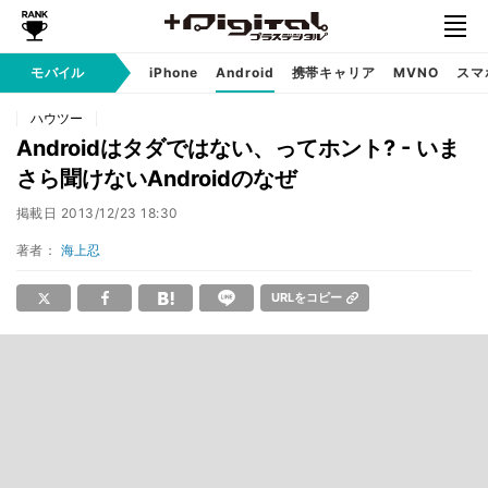
モバイル
iPhone
Android
携帯キャリア
MVNO
スマ
ハウツー
Androidはタダではない、ってホント? - いま
さら聞けないAndroidのなぜ
掲載日
2013/12/23 18:30
著者：
海上忍
URLをコピー