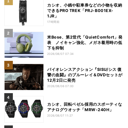
カシオ、小銭や駐車券などの小物を収納
できるPRO TREK「PRJ-B001EX-
1JR」
17時間前
米Bose、第2世代「QuietComfort」発
表 ノイキャン強化、メガネ着用時の低
下を抑制
2026/08/07 07:34
バイオレンスアクション『SISU/シス 復
讐の血闘』のブルーレイ＆DVDセットが
12月2日に発売
2026/08/06 07:00
カシオ、回転ベゼル採用のスポーティな
アナログウオッチ「MRW-240H」
2026/08/07 11:27