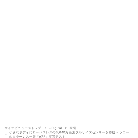
マイナビニューストップ
+Digital
家電
小さなボディにローパスレスの3,640万画素フルサイズセンサーを搭載 - ソニー
のミラーレス一眼「α7R」実写テスト