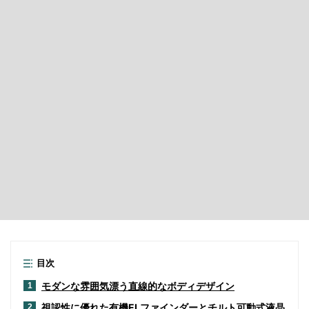
目次
モダンな雰囲気漂う直線的なボディデザイン
1
視認性に優れた有機ELファインダーとチルト可動式液晶
2