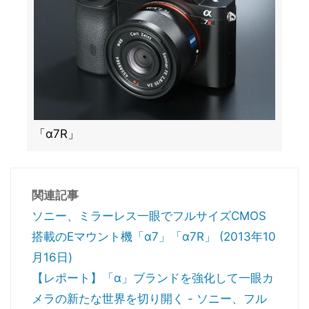
「α7R」
関連記事
ソニー、ミラーレス一眼でフルサイズCMOS
搭載のEマウント機「α7」「α7R」 (2013年10
月16日)
【レポート】「α」ブランドを強化して一眼カ
メラの新たな世界を切り開く - ソニー、フル