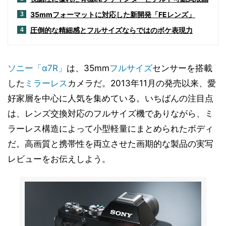
35mmフォーマットに対応した新開発「FEレンズ」
3
圧倒的な精細感とフルサイズならではのボケ表現力
4
ソニー「α7R」
は、35mm
フルサイズ
センサーを搭載
した
ミラーレス
カメラだ。2013年11月の発売以来、愛
好家層を中心に人気を集めている。いちばんの注目点
は、レンズ交換対応のフルサイズ機でありながら、ミ
ラーレス構造によって小型軽量にまとめられたボディ
だ。高画質と携帯性を両立させた画期的な製品の実写
レビューをお伝えしよう。