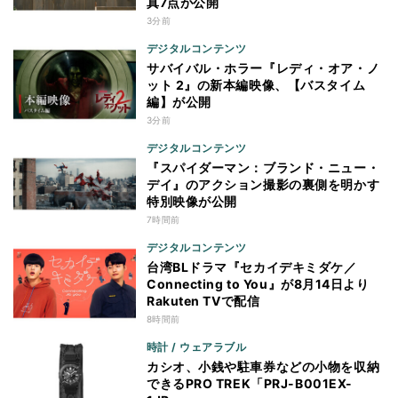
真7点が公開
3分前
デジタルコンテンツ
サバイバル・ホラー『レディ・オア・ノ
ット 2』の新本編映像、【バスタイム
編】が公開
3分前
デジタルコンテンツ
『スパイダーマン：ブランド・ニュー・
デイ』のアクション撮影の裏側を明かす
特別映像が公開
7時間前
デジタルコンテンツ
台湾BLドラマ『セカイデキミダケ／
Connecting to You』が8月14日より
Rakuten TVで配信
8時間前
時計 / ウェアラブル
カシオ、小銭や駐車券などの小物を収納
できるPRO TREK「PRJ-B001EX-