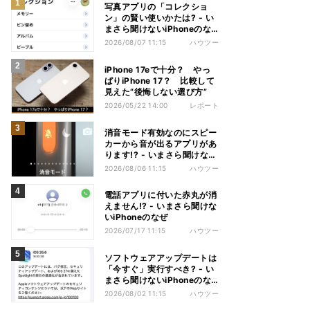
写真アプリの「コレクショ
ン」の賢い使いかたは? - い
まさら聞けないiPhoneのな
ぜ
2026/08/07 11:15
ハウツー
iPhone 17eで十分？ やっ
ぱりiPhone 17？ 比較して
見えた“後悔しない選び方”
2026/05/22 14:00
レポート
消音モード有効なのにスピー
カーから音が出るアプリがあ
ります!? - いまさら聞けない
iPhoneのなぜ
2026/08/06 11:15
ハウツー
電話アプリに付いた赤丸が消
えません!? - いまさら聞けな
いiPhoneのなぜ
2026/07/17 11:15
ハウツー
ソフトウェアアップデートは
「今すぐ」実行すべき? - い
まさら聞けないiPhoneのな
ぜ
2026/08/02 11:15
ハウツー