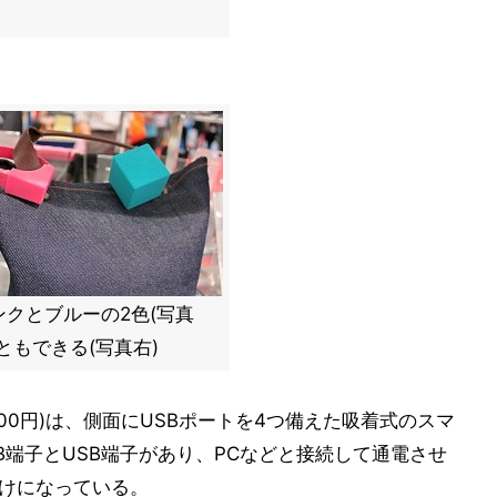
クとブルーの2色(写真
ともできる(写真右)
900円)は、側面にUSBポートを4つ備えた吸着式のスマ
SB端子とUSB端子があり、PCなどと接続して通電させ
掛けになっている。