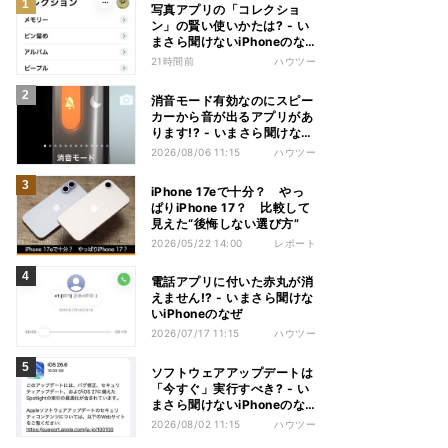
写真アプリの「コレクショ
ン」の賢い使いかたは? - い
まさら聞けないiPhoneのな
ぜ
21時間前
ハウツー
消音モード有効なのにスピー
カーから音が出るアプリがあ
ります!? - いまさら聞けない
iPhoneのなぜ
2026/08/06 11:15
ハウツー
iPhone 17eで十分？ やっ
ぱりiPhone 17？ 比較して
見えた“後悔しない選び方”
2026/05/22 14:00
レポート
電話アプリに付いた赤丸が消
えません!? - いまさら聞けな
いiPhoneのなぜ
2026/07/17 11:15
ハウツー
ソフトウェアアップデートは
「今すぐ」実行すべき? - い
まさら聞けないiPhoneのな
ぜ
2026/08/02 11:15
ハウツー