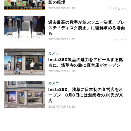
影の現場
2026/08/05 10:30
インタビュー
過去最高の数字が並ぶソニー決算、プレ
ステ「ディスク廃止」に理解求める場面
も
2026/08/03 15:42
レポート
カメラ
Insta360製品の魅力をアピールする拠
点に、浅草寺の脇に直営店がオープン
2026/07/29 16:30
カメラ
Insta360、浅草に日本初の直営店をオ
ープン 8月8日には創業者のJK氏が来
店
2026/07/25 15:52