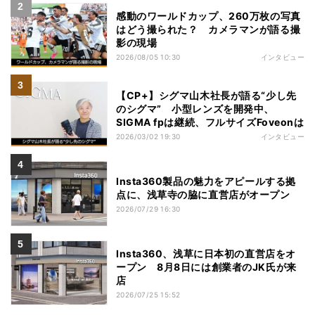
感動のワールドカップ、260万枚の写真
はどう撮られた？ カメラマンが語る撮
影の現場
2026/08/05 10:30
インタビュー
【CP+】シグマ山木社長が語る“少し先
のシグマ” 小型レンズを開発中、
SIGMA fpは継続、フルサイズFoveonは
2026/03/02 19:30
インタビュー
Insta360製品の魅力をアピールする拠
点に、浅草寺の脇に直営店がオープン
2026/07/29 16:30
Insta360、浅草に日本初の直営店をオ
ープン 8月8日には創業者のJK氏が来
店
2026/07/25 15:52