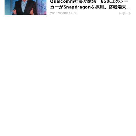
Qualcomm社長が講演「85以上のメー
カーがSnapdragonを採用。搭載端末も
850種類以上に」
2013/06/06 14:35
レポート