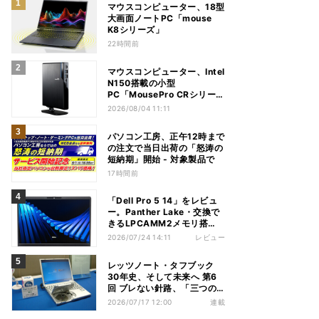
マウスコンピューター、18型
大画面ノートPC「mouse
K8シリーズ」
22時間前
マウスコンピューター、Intel
N150搭載の小型
PC「MousePro CRシリー
ズ」
2026/08/04 11:11
パソコン工房、正午12時まで
の注文で当日出荷の「怒涛の
短納期」開始 - 対象製品で
17時間前
「Dell Pro 5 14」をレビュ
ー。Panther Lake・交換で
きるLPCAMM2メモリ搭
載、約20時間駆動のビジネ
2026/07/24 14:11
レビュー
スノート
レッツノート・タフブック
30年史、そして未来へ 第6
回 ブレない針路、「三つの
矢」でシン・レッツノートの
2026/07/17 12:00
連載
地盤を築く