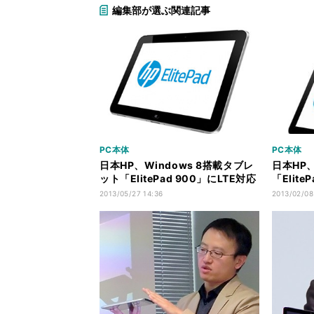
編集部が選ぶ関連記事
PC本体
PC本体
日本HP、Windows 8搭載タブレ
日本HP、
ット「ElitePad 900」にLTE対応
「Elit
モデル
定
2013/05/27 14:36
2013/02/08