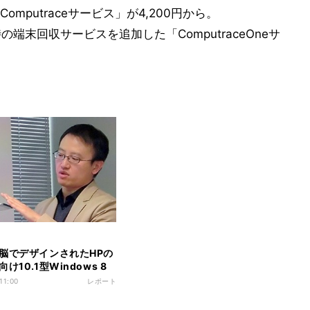
putraceサービス」が4,200円から。
時の端末回収サービスを追加した「ComputraceOneサ
脳でデザインされたHPの
け10.1型Windows 8
ト - 米HPのプロダクトデ
11:00
レポート
責任者が語る