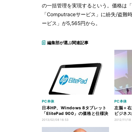
の一括管理を実現するという。価格は「Com
「Computraceサービス」に紛失/盗難
ービス」が5,565円から。
編集部が選ぶ関連記事
PC本体
PC本体
日本HP、Windows 8タブレット
左脳＋右
「ElitePad 900」の価格と仕様決
ビジネス向
定
タブレッ
2013/02/08 16:53
2012/11/18 
ザイナー