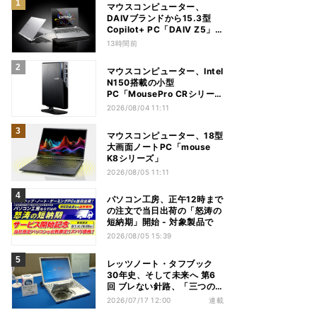
マウスコンピューター、
DAIVブランドから15.3型
Copilot+ PC「DAIV Z5」
発売
13時間前
マウスコンピューター、Intel
N150搭載の小型
PC「MousePro CRシリー
ズ」
2026/08/04 11:11
マウスコンピューター、18型
大画面ノートPC「mouse
K8シリーズ」
2026/08/05 11:11
パソコン工房、正午12時まで
の注文で当日出荷の「怒涛の
短納期」開始 - 対象製品で
2026/08/05 15:39
レッツノート・タフブック
30年史、そして未来へ 第6
回 ブレない針路、「三つの
矢」でシン・レッツノートの
2026/07/17 12:00
連載
地盤を築く