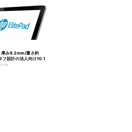
、厚み9.2mm/重さ約
タフ設計の法人向け10.1
8タブレット
 11:00