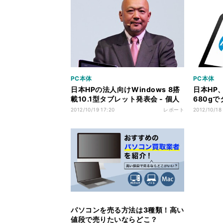
PC本体
PC本体
日本HPの法人向けWindows 8搭
日本HP
載10.1型タブレット発表会 - 個人
680gで
でも欲しくなるクールでタフな1台
型Win 
2012/10/19 17:20
レポート
2012/10/18
パソコンを売る方法は3種類！高い
値段で売りたいならどこ？