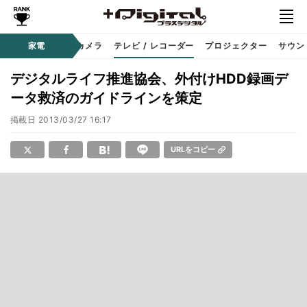
家電
カメラ
テレビ / レコーダー
プロジェクター
サウン
デジタルライフ推進協会、外付けHDD録画デ
ータ救済のガイドラインを策定
掲載日
2013/03/27 16:17
URLをコピー