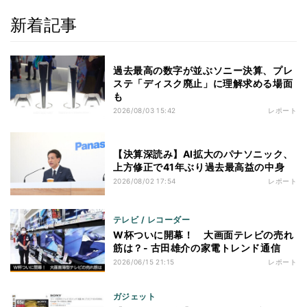
新着記事
過去最高の数字が並ぶソニー決算、プレ
ステ「ディスク廃止」に理解求める場面
も
2026/08/03 15:42
レポート
【決算深読み】AI拡大のパナソニック、
上方修正で41年ぶり過去最高益の中身
2026/08/02 17:54
レポート
テレビ / レコーダー
W杯ついに開幕！ 大画面テレビの売れ
筋は？- 古田雄介の家電トレンド通信
2026/06/15 21:15
レポート
ガジェット