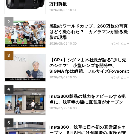
万円前後
2026/08/05 18:14
感動のワールドカップ、260万枚の写真
はどう撮られた？ カメラマンが語る撮
影の現場
2026/08/05 10:30
インタビュー
【CP+】シグマ山木社長が語る“少し先
のシグマ” 小型レンズを開発中、
SIGMA fpは継続、フルサイズFoveonは
2026/03/02 19:30
インタビュー
Insta360製品の魅力をアピールする拠
点に、浅草寺の脇に直営店がオープン
2026/07/29 16:30
Insta360、浅草に日本初の直営店をオ
ープン 8月8日には創業者のJK氏が来