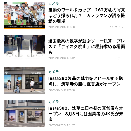
カメラ
感動のワールドカップ、260万枚の写真
はどう撮られた？ カメラマンが語る撮
影の現場
2026/08/05 10:30
インタビュー
過去最高の数字が並ぶソニー決算、プレ
ステ「ディスク廃止」に理解求める場面
も
2026/08/03 15:42
レポート
カメラ
Insta360製品の魅力をアピールする拠
点に、浅草寺の脇に直営店がオープン
2026/07/29 16:30
カメラ
Insta360、浅草に日本初の直営店をオ
ープン 8月8日には創業者のJK氏が来
店
2026/07/25 15:52