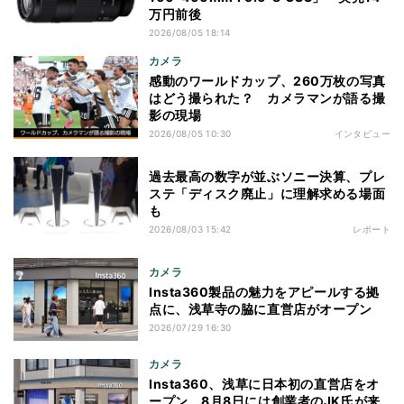
万円前後
2026/08/05 18:14
カメラ
感動のワールドカップ、260万枚の写真
はどう撮られた？ カメラマンが語る撮
影の現場
2026/08/05 10:30
インタビュー
過去最高の数字が並ぶソニー決算、プレ
ステ「ディスク廃止」に理解求める場面
も
2026/08/03 15:42
レポート
カメラ
Insta360製品の魅力をアピールする拠
点に、浅草寺の脇に直営店がオープン
2026/07/29 16:30
カメラ
Insta360、浅草に日本初の直営店をオ
ープン 8月8日には創業者のJK氏が来