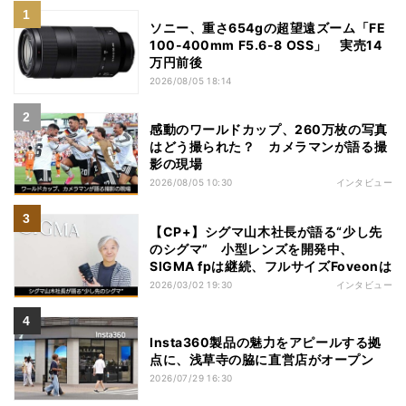
ソニー、重さ654gの超望遠ズーム「FE
100-400mm F5.6-8 OSS」 実売14
万円前後
2026/08/05 18:14
感動のワールドカップ、260万枚の写真
はどう撮られた？ カメラマンが語る撮
影の現場
2026/08/05 10:30
インタビュー
【CP+】シグマ山木社長が語る“少し先
のシグマ” 小型レンズを開発中、
SIGMA fpは継続、フルサイズFoveonは
2026/03/02 19:30
インタビュー
Insta360製品の魅力をアピールする拠
点に、浅草寺の脇に直営店がオープン
2026/07/29 16:30