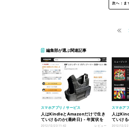
次へ：ま
編集部が選ぶ関連記事
スマホアプリ / サービス
スマホアプ
人はKindleとAmazonだけで生き
人はKin
ていけるのか(最終日) - 年賀状を
ていけるの
作る
させる
2012/12/23 11:42
レビュー
2012/12/22