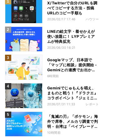
X/Twitterで自分のURLを調
べてコピーする方法 - 投稿
URLのコピー手順も
2026/02/17 17:46
ハウツー
LINEの絵文字・着せかえが
使い放題に！ LYPプレミア
ムが特典拡充
2026/06/30 16:21
Googleマップ、日本語で
「マップに相談」提供開始 -
Geminiとの連携でお出かけ
計画をサポート
6時間前
Geminiでじゅもんを唱え、
まものと戦う！『ドラクエ』
コラボイベント『ジェミニク
エスト』を体験してきた
2026/07/31 11:33
レポート
「鬼滅の刃」「ポケモン」海
外で席巻、メルカリ調査で判
明 - 台湾は「ベイブレード」
が首位
10時間前