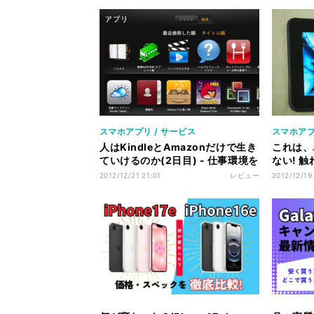
スマホアプリ / サービス
スマホアプ
人はKindleとAmazonだけで生き
これは、
ていけるのか(2日目) - 仕事環境を
ない! 触
整える
Fire 
2012/12/21 21:01
レビュー
2012/12/19