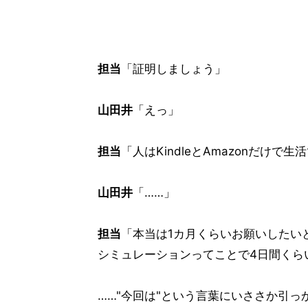
担当
「証明しましょう」
山田井
「えっ」
担当
「人はKindleとAmazonだけ
山田井
「……」
担当
「本当は1カ月くらいお願いしたい
シミュレーションってことで4日間くら
……"今回は"という言葉にいささか引