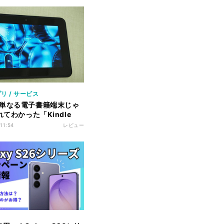
リ / サービス
単なる電子書籍端末じゃ
れてわかった「Kindle
HD」の魅力
 11:54
レビュー