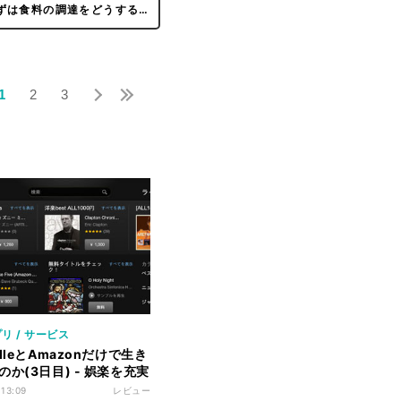
ずは食料の調達をどうする…
1
2
3
リ / サービス
dleとAmazonだけで生き
か(3日目) - 娯楽を充実
 13:09
レビュー