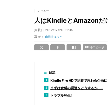
レビュー
人はKindleとAmazo
掲載日
2012/12/20 21:35
著者：
山田井ユウキ
URLをコピー
目次
Kindle Fire HDで到着で思わぬ企画に
1
まずは食料の調達をどうするか……
2
トラブル発生!
3