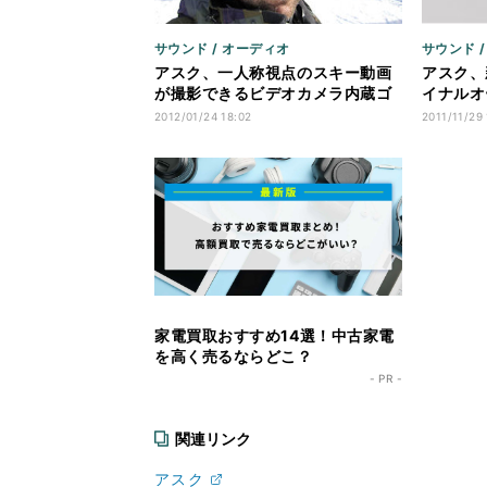
サウンド / オーディオ
サウンド 
アスク、一人称視点のスキー動画
アスク、
が撮影できるビデオカメラ内蔵ゴ
イナルオ
ーグル
型イヤホ
2012/01/24 18:02
2011/11/29 
家電買取おすすめ14選！中古家電
を高く売るならどこ？
- PR -
関連リンク
アスク