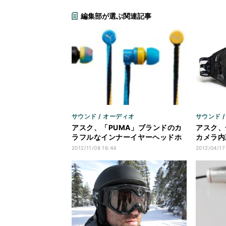
編集部が選ぶ関連記事
サウンド / オーディオ
サウンド 
アスク、「PUMA」ブランドのカ
アスク、
ラフルなインナーイヤーヘッドホ
カメラ内
ンを発売
モデル追
2012/11/08 16:44
2012/04/17