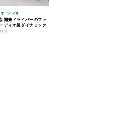
/ オーディオ
新開発ドライバーのファ
ーディオ製ダイナミック
ン
18:18