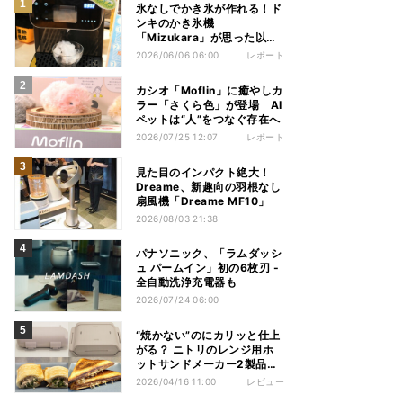
氷なしでかき氷が作れる！ド
ンキのかき氷機
「Mizukara」が思った以上
に全部やってくれた
2026/06/06 06:00
レポート
カシオ「Moflin」に癒やしカ
ラー「さくら色」が登場 AI
ペットは“人”をつなぐ存在へ
2026/07/25 12:07
レポート
見た目のインパクト絶大！
Dreame、新趣向の羽根なし
扇風機「Dreame MF10」
2026/08/03 21:38
パナソニック、「ラムダッシ
ュ パームイン」初の6枚刃 -
全自動洗浄充電器も
2026/07/24 06:00
“焼かない”のにカリッと仕上
がる？ ニトリのレンジ用ホ
ットサンドメーカー2製品を
使い比べてみた
2026/04/16 11:00
レビュー