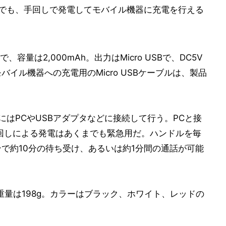
うなときでも、手回しで発電してモバイル機器に充電を行える
量は2,000mAh。出力はMicro USBで、DC5V
イル機器への充電用のMicro USBケーブルは、製品
基本的にはPCやUSBアダプタなどに接続して行う。PCと接
手回しによる発電はあくまでも緊急用だ。ハンドルを毎
ンで約10分の待ち受け、あるいは約1分間の通話が可能
で、重量は198g。カラーはブラック、ホワイト、レッドの