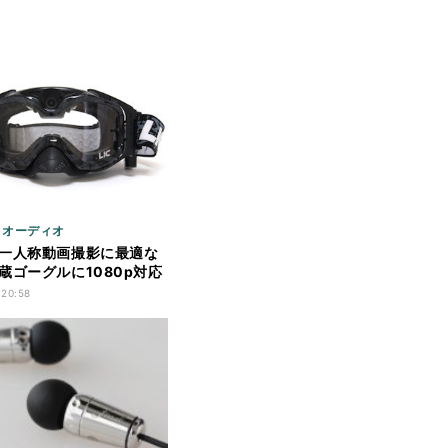
/ オーディオ
一人称動画撮影に最適な
蔵ゴーグルに1080p対応
加
 20:58