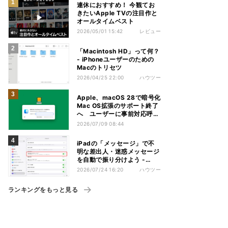
連休におすすめ！ 今観てお
きたいApple TVの注目作と
オールタイムベスト
2026/05/01 15:42
レビュー
「Macintosh HD」って何？
- iPhoneユーザーのための
Macのトリセツ
2026/04/25 22:00
ハウツー
Apple、macOS 28で暗号化
Mac OS拡張のサポート終了
へ ユーザーに事前対応呼び
かけ
2026/07/09 08:44
iPadの「メッセージ」で不
明な差出人・迷惑メッセージ
を自動で振り分けよう -
iPadパソコン化講座
2026/07/24 16:20
ハウツー
ランキングをもっと見る