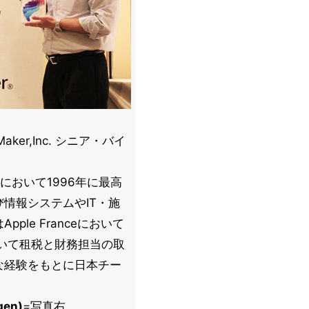
ker,Inc. シニア・バイ
Corpにおいて1996年に最高
情報システムやIT・施
le Franceにおいて
において租税と財務担当の取
な経験をもとに日本チー
en)
=写真右