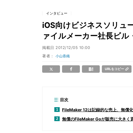
インタビュー
iOS向けビジネスソリュ
ァイルメーカー社長ビル
掲載日
2012/12/05 10:00
著者：
小山香織
URLをコピー
目次
FileMaker 12は記録的な売上、無償化
1
無償のFileMaker Goが販売に大きく
2