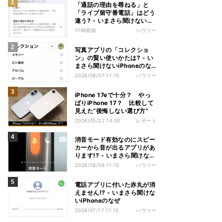
「通話の理由を尋ねる」と
「ライブ留守番電話」はどう
違う? - いまさら聞けない
iPhoneのなぜ
17時間前
ハウツー
写真アプリの「コレクショ
ン」の賢い使いかたは? - い
まさら聞けないiPhoneのな
ぜ
2026/08/07 11:15
ハウツー
iPhone 17eで十分？ やっ
ぱりiPhone 17？ 比較して
見えた“後悔しない選び方”
2026/05/22 14:00
レポート
消音モード有効なのにスピー
カーから音が出るアプリがあ
ります!? - いまさら聞けない
iPhoneのなぜ
2026/08/06 11:15
ハウツー
電話アプリに付いた赤丸が消
えません!? - いまさら聞けな
いiPhoneのなぜ
2026/07/17 11:15
ハウツー