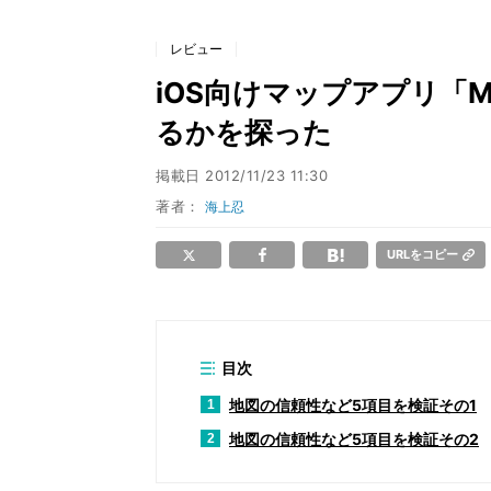
レビュー
iOS向けマップアプリ「M
るかを探った
掲載日
2012/11/23 11:30
著者：
海上忍
URLをコピー
目次
地図の信頼性など5項目を検証その1
1
地図の信頼性など5項目を検証その2
2