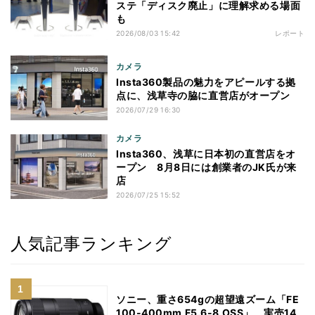
ステ「ディスク廃止」に理解求める場面
も
2026/08/03 15:42
レポート
カメラ
Insta360製品の魅力をアピールする拠
点に、浅草寺の脇に直営店がオープン
2026/07/29 16:30
カメラ
Insta360、浅草に日本初の直営店をオ
ープン 8月8日には創業者のJK氏が来
店
2026/07/25 15:52
人気記事ランキング
ソニー、重さ654gの超望遠ズーム「FE
100-400mm F5.6-8 OSS」 実売14