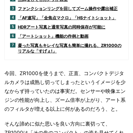
ファンクションリングを回してズーム操作や露出補正
3
「AF連写」「全焦点マクロ」「HSナイトショット」
4
HDRアート写真と通常写真の同時保存が可能に
5
「アートショット」機能の作例と動画
6
凝った写真もキレイな写真も簡単に撮れる、ZR1000の
7
リアルな「すげぇ!」
今回、ZR1000を使うまで、正直、コンパクトデジタ
ルカメラは成熟し切ってしまったというイメージを少
なからず持っていたのは事実だ。センサーや映像エン
ジンの性能が向上し、ズーム倍率が上がり、アート系
のフィルタが増える以上に何があるのだろう、と。
そんな諦めに似た思いを良い方向に裏切って、
ZR1000は「その先のコンパクト」の姿を見せてくれ