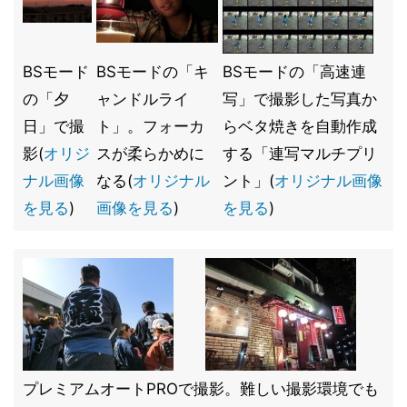
BSモード
BSモードの「キ
BSモードの「高速連
の「夕
ャンドルライ
写」で撮影した写真か
日」で撮
ト」。フォーカ
らベタ焼きを自動作成
影(
オリジ
スが柔らかめに
する「連写マルチプリ
ナル画像
なる(
オリジナル
ント」(
オリジナル画像
を見る
)
画像を見る
)
を見る
)
プレミアムオートPROで撮影。難しい撮影環境でも