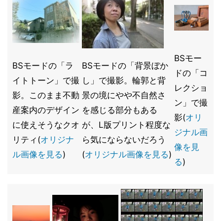
BSモー
BSモードの「ラ
BSモードの「背景ぼか
ドの「コ
イトトーン」で撮
し」で撮影。輪郭と背
レクショ
影。このまま不動
景の境にやや不自然さ
ン」で撮
産案内のデザイン
を感じる部分もある
影(
オリ
に使えそうなクオ
が、L版プリント程度な
ジナル画
リティ(
オリジナ
ら気にならないだろう
像を見
ル画像を見る
)
(
オリジナル画像を見る
)
る
)