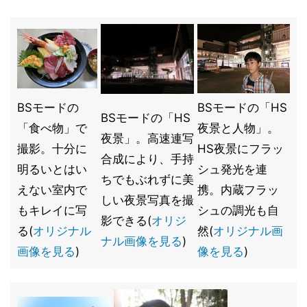
BSモードの
BSモードの「HS
BSモードの「HS
「食べ物」で
夜景と人物」。
夜景」。高速連写
撮影。十分に
HS夜景にフラッ
合成により、手持
明るいとはい
シュ発光を連
ちでもぶれずに美
えない室内で
携。内蔵フラッ
しい夜景写真を撮
もキレイに写
シュの調光も自
影できる(
オリジ
る(
オリジナル
然(
オリジナル画
ナル画像を見る
)
画像を見る
)
像を見る
)