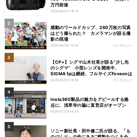
万円前後
2026/08/05 18:14
感動のワールドカップ、260万枚の写真
はどう撮られた？ カメラマンが語る撮
影の現場
2026/08/05 10:30
インタビュー
【CP+】シグマ山木社長が語る“少し先
のシグマ” 小型レンズを開発中、
SIGMA fpは継続、フルサイズFoveonは
2026/03/02 19:30
インタビュー
Insta360製品の魅力をアピールする拠
点に、浅草寺の脇に直営店がオープン
2026/07/29 16:30
ソニー新社長・田中健二氏が語る、「も
のづくり」の先にある“感動をつくる会