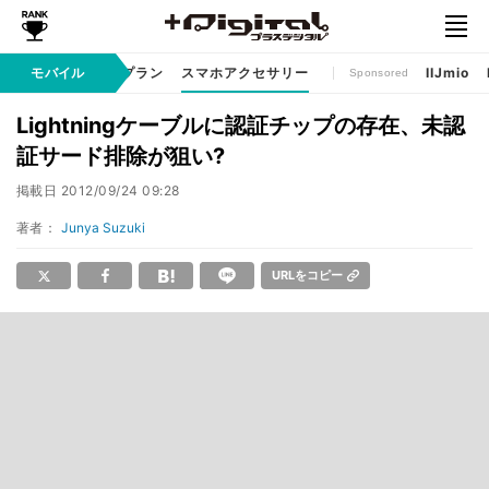
ゲームアプリ
モバイル
料金プラン
スマホアクセサリー
IIJmio
Sponsored
Lightningケーブルに認証チップの存在、未認
証サード排除が狙い?
掲載日
2012/09/24 09:28
著者：
Junya Suzuki
URLをコピー