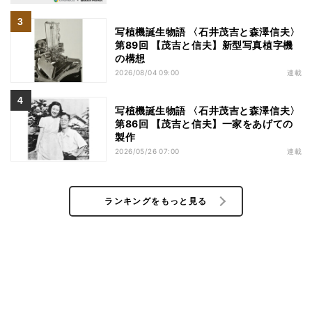
写植機誕生物語 〈石井茂吉と森澤信夫〉
第89回 【茂吉と信夫】新型写真植字機
の構想
2026/08/04 09:00
連載
写植機誕生物語 〈石井茂吉と森澤信夫〉
第86回 【茂吉と信夫】一家をあげての
製作
2026/05/26 07:00
連載
ランキングをもっと見る