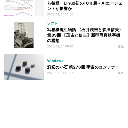
ら後退 Linux初の10％超 - AIエージェ
ントが影響か
2026/08/04 12:50
ソフト
写植機誕生物語 〈石井茂吉と森澤信夫〉
第89回 【茂吉と信夫】新型写真植字機
の構想
2026/08/04 09:00
連載
Windows
窓辺の小石 第276回 宇宙のコンテナー
2026/07/31 13:27
連載