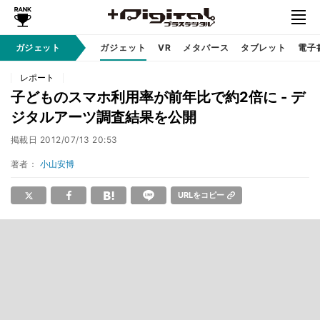
ガジェット
ガジェット
VR
メタバース
タブレット
電子
レポート
子どものスマホ利用率が前年比で約2倍に - デ
ジタルアーツ調査結果を公開
掲載日
2012/07/13 20:53
著者：
小山安博
URLをコピー