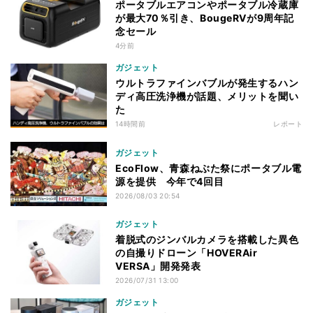
ポータブルエアコンやポータブル冷蔵庫
が最大70％引き、BougeRVが9周年記
念セール
4分前
ガジェット
ウルトラファインバブルが発生するハン
ディ高圧洗浄機が話題、メリットを聞い
た
14時間前
レポート
ガジェット
EcoFlow、青森ねぶた祭にポータブル電
源を提供 今年で4回目
2026/08/03 20:54
ガジェット
着脱式のジンバルカメラを搭載した異色
の自撮りドローン「HOVERAir
VERSA」開発発表
2026/07/31 13:00
ガジェット