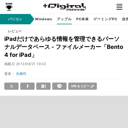
パソコン
Windows
アップル
PC本体
ゲーミングPC
自
レビュー
iPadだけであらゆる情報を管理できるパーソ
ナルデータベース - ファイルメーカー「Bento
4 for iPad」
掲載日
2012/06/21 19:02
著者：
矢橋司
URLをコピー