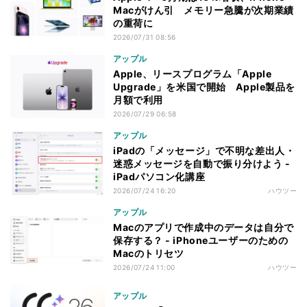
Macがけん引 メモリー急騰が次期業績
の重荷に
2026/07/31 08:56
アップル
Apple、リースプログラム「Apple
Upgrade」を米国で開始 Apple製品を
月額で利用
2026/07/29 06:58
アップル
iPadの「メッセージ」で不明な差出人・
迷惑メッセージを自動で振り分けよう -
iPadパソコン化講座
2026/07/24 16:20
ハウツー
アップル
Macのアプリで作成中のデータは自分で
保存する？ - iPhoneユーザーのための
Macのトリセツ
2026/07/24 11:00
ハウツー
アップル