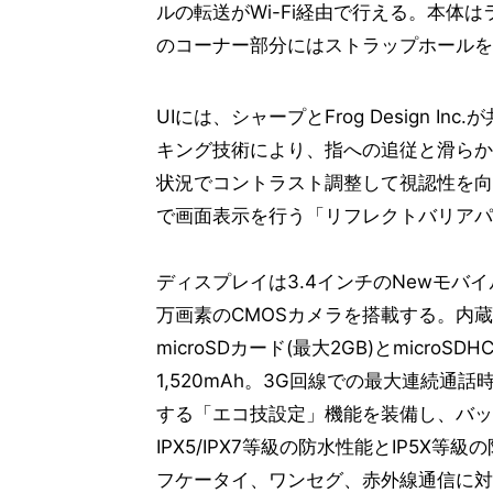
ルの転送がWi-Fi経由で行える。本体
のコーナー部分にはストラップホールを
UIには、シャープとFrog Design I
キング技術により、指への追従と滑らか
状況でコントラスト調整して視認性を向
で画面表示を行う「リフレクトバリアパ
ディスプレイは3.4インチのNewモバイル
万画素のCMOSカメラを搭載する。内蔵の
microSDカード(最大2GB)とmicro
1,520mAh。3G回線での最大連続通
する「エコ技設定」機能を装備し、バッ
IPX5/IPX7等級の防水性能とIP5
フケータイ、ワンセグ、赤外線通信に対