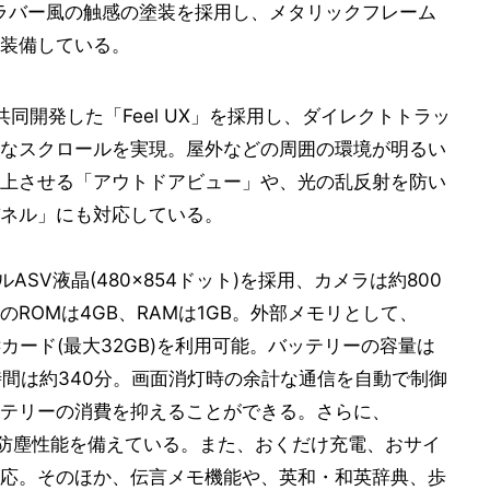
はラバー風の触感の塗装を採用し、メタリックフレーム
装備している。
nc.が共同開発した「Feel UX」を採用し、ダイレクトトラッ
なスクロールを実現。屋外などの周囲の環境が明るい
上させる「アウトドアビュー」や、光の乱反射を防い
ネル」にも対応している。
ASV液晶(480×854ドット)を採用、カメラは約800
ROMは4GB、RAMは1GB。外部メモリとして、
SDHCカード(最大32GB)を利用可能。バッテリーの容量は
話時間は約340分。画面消灯時の余計な通信を自動で制御
テリーの消費を抑えることができる。さらに、
X等級の防塵性能を備えている。また、おくだけ充電、おサイ
応。そのほか、伝言メモ機能や、英和・和英辞典、歩