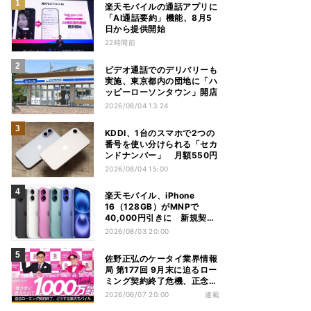
楽天モバイルの通話アプリに
「AI通話要約」機能、8月5
日から提供開始
22時間前
ビデオ通話でのデリバリーも
実施、東京都内の団地に「ハ
ッピーローソンタウン」開店
2026/08/04 13:24
KDDI、1台のスマホで2つの
番号を使い分けられる「セカ
ンドナンバー」 月額550円
2026/08/04 15:00
楽天モバイル、iPhone
16（128GB）がMNPで
40,000円引きに 新規契約
でも40,000ポイントを還元
2026/08/03 20:00
佐野正弘のケータイ業界情報
局 第177回 9月末に迫るロー
ミング契約終了危機、正念場
を迎える楽天モバイルはどう
2026/06/07 20:00
連載
動く？