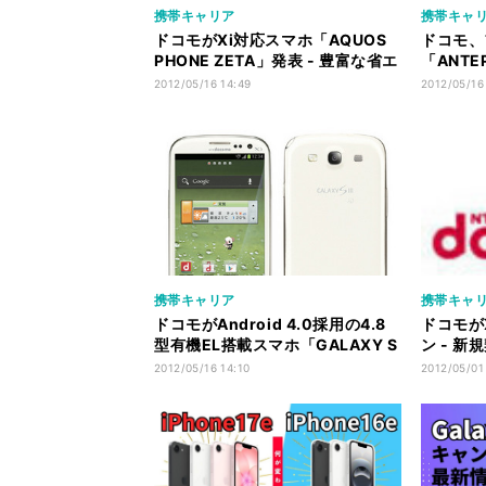
携帯キャリア
携帯キャ
ドコモがXi対応スマホ「AQUOS
ドコモ、
PHONE ZETA」発表 - 豊富な省エ
「ANT
ネ機能を搭載
る新型ス
2012/05/16 14:49
2012/05/16
携帯キャリア
携帯キャ
ドコモがAndroid 4.0採用の4.8
ドコモが
型有機EL搭載スマホ「GALAXY S
ン - 
III」発表
ーが対象
2012/05/16 14:10
2012/05/01