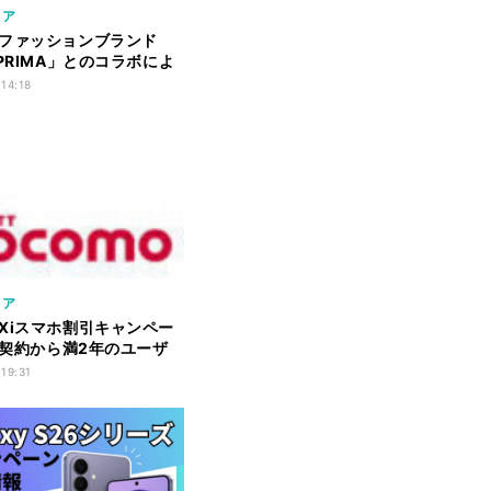
リア
ファッションブランド
EPRIMA」とのコラボによ
マホ
 14:18
リア
Xiスマホ割引キャンペー
新規契約から満2年のユーザ
に
 19:31