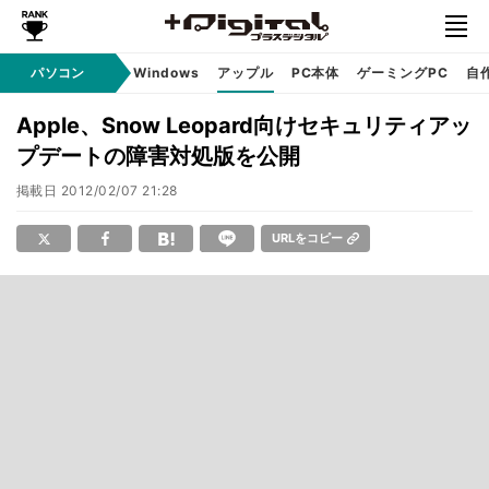
パソコン
Windows
アップル
PC本体
ゲーミングPC
自
Apple、Snow Leopard向けセキュリティアッ
プデートの障害対処版を公開
掲載日
2012/02/07 21:28
URLをコピー