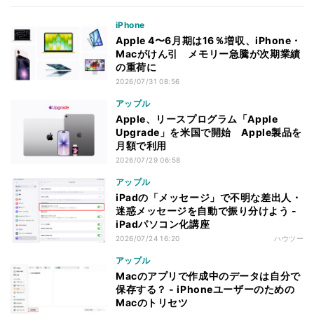
iPhone
Apple 4〜6月期は16％増収、iPhone・
Macがけん引 メモリー急騰が次期業績
の重荷に
2026/07/31 08:56
アップル
Apple、リースプログラム「Apple
Upgrade」を米国で開始 Apple製品を
月額で利用
2026/07/29 06:58
アップル
iPadの「メッセージ」で不明な差出人・
迷惑メッセージを自動で振り分けよう -
iPadパソコン化講座
2026/07/24 16:20
ハウツー
アップル
Macのアプリで作成中のデータは自分で
保存する？ - iPhoneユーザーのための
Macのトリセツ