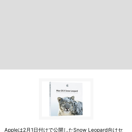
Appleは2月1日付けで公開したSnow Leopard向けセ