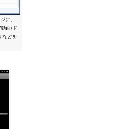
ージに、
/動画/ド
リなどを