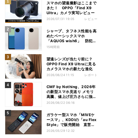
スマホの望遠撮影はここまで
きた！ OPPO「Find X9
Ultra」カメラ実写レビュー
2026/07/31 19:05
レビュー
シャープ、タフネス性能を高
めたベーシックスマホ
「AQUOS wish6」 防犯性
能も充実
15時間前
望遠レンズが当たり前に？
OPPO Find X9 Ultraに見る
カメラスマホの新たな進化
2026/06/24 11:15
レポート
CMF by Nothing、2026年
の新型スマホ見送り メモリ
高騰、値上げ圧力さらに強ま
ると予測
2026/06/22 06:16
ガラケー型スマホ「MIVEケ
ースマ」、KDDIの「au Flex
Style」で販売開始 直営店
では実機の展示も
2026/05/29 12:32