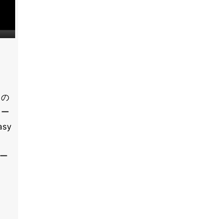
らの
トー
sy
トー