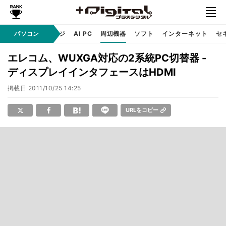
C
自作 / テクノロジ
パソコン
AI PC
周辺機器
ソフト
インターネット
セ
エレコム、WUXGA対応の2系統PC切替器 -
ディスプレイインタフェースはHDMI
掲載日
2011/10/25 14:25
URLをコピー