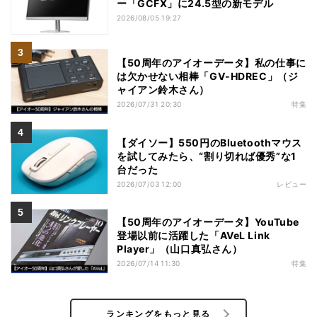
ー「GCFX」に24.5型の新モデル
2026/08/05 19:27
【50周年のアイオーデータ】私の仕事に
は欠かせない相棒「GV-HDREC」（ジ
ャイアン鈴木さん）
2026/07/31 20:30
特集
【ダイソー】550円のBluetoothマウス
を試してみたら、“割り切れば優秀”な1
台だった
2026/07/03 12:00
レビュー
【50周年のアイオーデータ】YouTube
登場以前に活躍した「AVeL Link
Player」（山口真弘さん）
2026/07/14 11:30
特集
ランキングをもっと見る