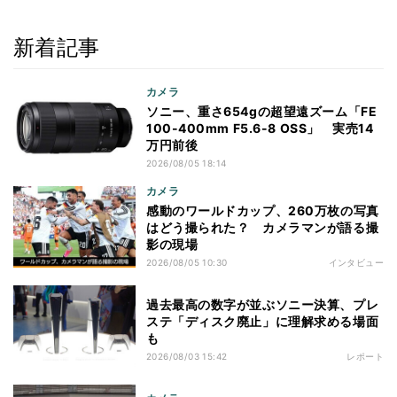
新着記事
カメラ
ソニー、重さ654gの超望遠ズーム「FE
100-400mm F5.6-8 OSS」 実売14
万円前後
2026/08/05 18:14
カメラ
感動のワールドカップ、260万枚の写真
はどう撮られた？ カメラマンが語る撮
影の現場
2026/08/05 10:30
インタビュー
過去最高の数字が並ぶソニー決算、プレ
ステ「ディスク廃止」に理解求める場面
も
2026/08/03 15:42
レポート