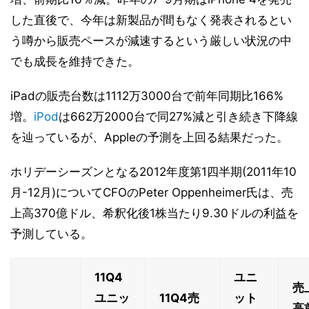
した直後で、今年は新製品が間もなく発表されるとい
う噂から販売ペースが減速するという厳しい状況の中
でも成長を維持できた。
iPadの販売台数は1112万3000台で前年同期比166%
増。
iPod
は662万2000台で同27%減と引き続き下降線
を辿っているが、Appleの予測を上回る結果だった。
ホリデーシーズンとなる2012年度第1四半期(2011年10
月-12月)についてCFOのPeter Oppenheimer氏は、売
上高370億ドル、希釈化後1株当たり9.30ドルの利益を
予測している。
11Q4
ユニ
売
ユニッ
11Q4売
ット
高