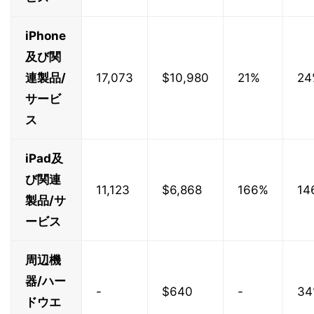
iPhone
及び関
連製品/
17,073
$10,980
21%
24
サービ
ス
iPad及
び関連
11,123
$6,868
166%
14
製品/サ
ービス
周辺機
器/ハー
-
$640
-
34
ドウエ