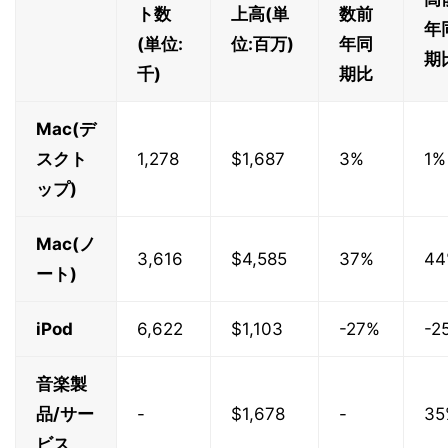
ト数
上高(単
数前
年
(単位:
位:百万)
年同
期
千)
期比
Mac(デ
スクト
1,278
$1,687
3%
1%
ップ)
Mac(ノ
3,616
$4,585
37%
44
ート)
iPod
6,622
$1,103
-27%
-2
音楽製
品/サー
-
$1,678
-
35
ビス