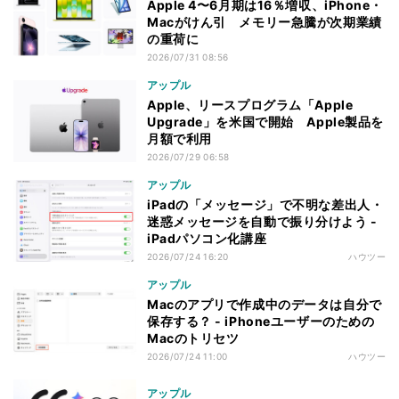
Apple 4〜6月期は16％増収、iPhone・
Macがけん引 メモリー急騰が次期業績
の重荷に
2026/07/31 08:56
アップル
Apple、リースプログラム「Apple
Upgrade」を米国で開始 Apple製品を
月額で利用
2026/07/29 06:58
アップル
iPadの「メッセージ」で不明な差出人・
迷惑メッセージを自動で振り分けよう -
iPadパソコン化講座
2026/07/24 16:20
ハウツー
アップル
Macのアプリで作成中のデータは自分で
保存する？ - iPhoneユーザーのための
Macのトリセツ
2026/07/24 11:00
ハウツー
アップル