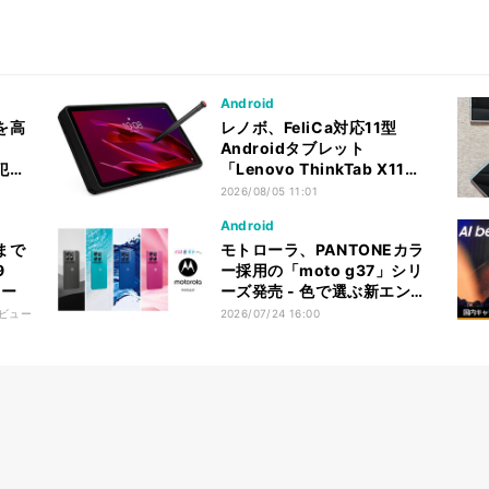
Android
を高
レノボ、FeliCa対応11型
Androidタブレット
防犯性
「Lenovo ThinkTab X11
Gen 1」
2026/08/05 11:01
Android
まで
モトローラ、PANTONEカラ
9
ー採用の「moto g37」シリ
ュー
ーズ発売 - 色で選ぶ新エント
リーモデル
ビュー
2026/07/24 16:00