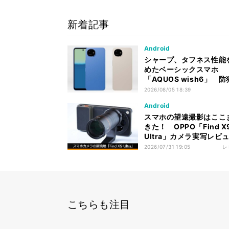
新着記事
Android
シャープ、タフネス性能
めたベーシックスマホ
「AQUOS wish6」 
能も充実
2026/08/05 18:39
Android
スマホの望遠撮影はここ
きた！ OPPO「Find X
Ultra」カメラ実写レビ
2026/07/31 19:05
レ
こちらも注目