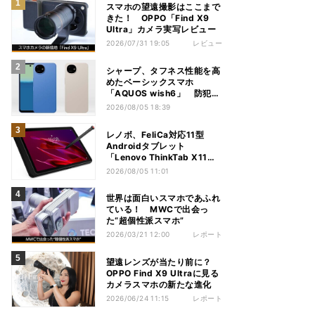
スマホの望遠撮影はここまで
きた！ OPPO「Find X9
Ultra」カメラ実写レビュー
2026/07/31 19:05
レビュー
シャープ、タフネス性能を高
めたベーシックスマホ
「AQUOS wish6」 防犯性
能も充実
2026/08/05 18:39
レノボ、FeliCa対応11型
Androidタブレット
「Lenovo ThinkTab X11
Gen 1」
2026/08/05 11:01
世界は面白いスマホであふれ
ている！ MWCで出会っ
た“超個性派スマホ”
2026/03/21 12:00
レポート
望遠レンズが当たり前に？
OPPO Find X9 Ultraに見る
カメラスマホの新たな進化
2026/06/24 11:15
レポート