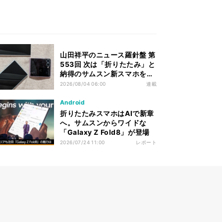
山田祥平のニュース羅針盤 第
553回 次は「折りたたみ」と
納得のサムスン新スマホを使
って、AIで迷う
2026/08/04 06:00
連載
Android
折りたたみスマホはAIで新章
へ。サムスンからワイドな
「Galaxy Z Fold8」が登場
2026/07/24 11:00
レポート