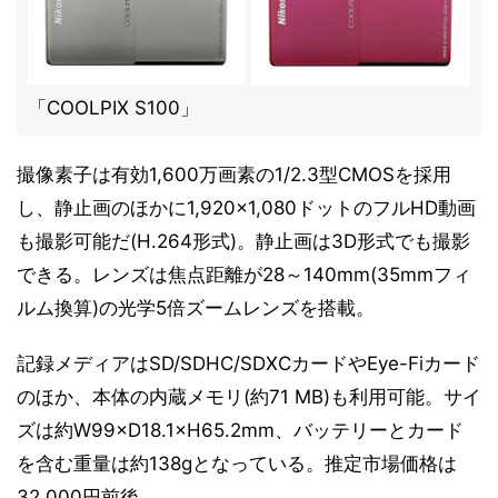
「COOLPIX S100」
撮像素子は有効1,600万画素の1/2.3型CMOSを採用
し、静止画のほかに1,920×1,080ドットのフルHD動画
も撮影可能だ(H.264形式)。静止画は3D形式でも撮影
できる。レンズは焦点距離が28～140mm(35mmフィ
ルム換算)の光学5倍ズームレンズを搭載。
記録メディアはSD/SDHC/SDXCカードやEye-Fiカード
のほか、本体の内蔵メモリ(約71 MB)も利用可能。サイ
ズは約W99×D18.1×H65.2mm、バッテリーとカード
を含む重量は約138gとなっている。推定市場価格は
32,000円前後。