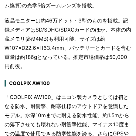
ム換算)の光学5倍ズームレンズを搭載。
液晶モニターは約46万ドット・3型のものを搭載。記
録メディアはSD/SDHC/SDXCカードのほか、本体の内
蔵メモリ(約94MB)も利用可能。サイズは約
W107×D22.6×H63.4mm、バッテリーとカードを含む
重量は約186gとなっている。推定市場価格は50,000
円前後。
COOLPIX AW100
「COOLPIX AW100」はニコン製カメラとしては初と
なる防水、耐衝撃、耐寒仕様のアウトドアを意識した
モデル。水深10mまでに耐える防水性能、約1.5mから
の落下させても壊れない耐衝撃性能、マイナス10度ま
での温度で使用できる防寒性能を誇る。さらにGPSや