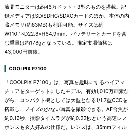
液晶モニターは約46万ドット・3型のものを搭載。記
録メディアはSD/SDHC/SDXCカードのほか、本体の内
蔵メモリ(約83MB)も利用可能。サイズは約
W110.1×D22.8×H64.9mm、バッテリーとカードを含
む重量は約178gとなっている。推定市場価格は
43,000円前後。
COOLPIX P7100
「COOLPIX P7100」は、写真を趣味にするハイアマ
チュアをターゲットにしたモデル。有効1,010万画素な
がら、コンパクト機としては大型となる1/1.7型CCDを
搭載し、ノイズの少ない写真を撮影できる。AF合焦が
約0.16秒、撮影タイムラグが約0.22秒という高速レス
ポンスも玄人好みの仕様だ。レンズは、35mmフィル