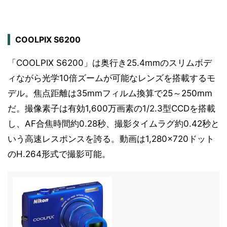
COOLPIX S6200
「COOLPIX S6200」は奥行き25.4mmのスリムボデ
ィながら光学10倍ズームが可能なレンズを搭載するモ
デル。焦点距離は35mmフィルム換算で25～250mm
だ。撮像素子は有効1,600万画素の1/2.3型CCDを搭載
し、AF合焦時間約0.28秒、撮影タイムラグ約0.42秒と
いう高速レスポンスを誇る。動画は1,280×720ドット
のH.264形式で撮影可能。