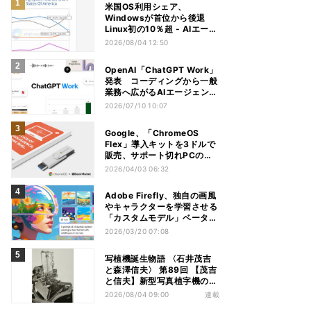
米国OS利用シェア、
Windowsが首位から後退
Linux初の10％超 - AIエージ
ェントが影響か
2026/08/04 12:50
OpenAI「ChatGPT Work」
発表 コーディングから一般
業務へ広がるAIエージェント
競争
2026/07/10 10:07
Google、「ChromeOS
Flex」導入キットを3ドルで
販売、サポート切れPCの再
活用に
2026/04/03 06:32
Adobe Firefly、独自の画風
やキャラクターを学習させる
「カスタムモデル」ベータ公
開
2026/03/20 07:08
写植機誕生物語 〈石井茂吉
と森澤信夫〉 第89回 【茂吉
と信夫】新型写真植字機の構
想
2026/08/04 09:00
連載