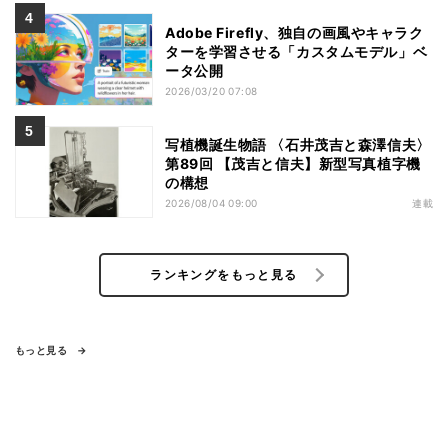
Adobe Firefly、独自の画風やキャラク
ターを学習させる「カスタムモデル」ベ
ータ公開
2026/03/20 07:08
写植機誕生物語 〈石井茂吉と森澤信夫〉
第89回 【茂吉と信夫】新型写真植字機
の構想
2026/08/04 09:00
連載
ランキングをもっと見る
もっと見る