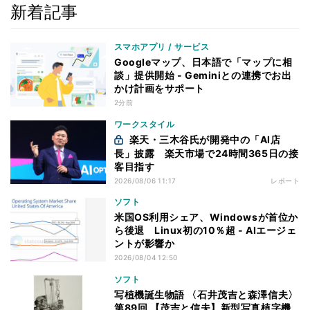
新着記事
スマホアプリ / サービス
Googleマップ、日本語で「マップに相
談」提供開始 - Geminiとの連携でお出
かけ計画をサポート
2分前
ワークスタイル
楽天・三木谷氏が開発中の「AI店
長」披露 楽天市場で24時間365日の接
客目指す
2026/08/06 11:17
レポート
ソフト
米国OS利用シェア、Windowsが首位か
ら後退 Linux初の10％超 - AIエージェ
ントが影響か
2026/08/04 12:50
ソフト
写植機誕生物語 〈石井茂吉と森澤信夫〉
第89回 【茂吉と信夫】新型写真植字機