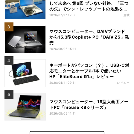
して未来へ 第6回 ブレない針路、「三つ
の矢」でシン・レッツノートの地盤を築
く
2026/07/17 12:00
連載
マウスコンピューター、DAIVブランド
から15.3型Copilot+ PC「DAIV Z5」発
売
2026/08/06 15:11
キーボードがパソコン（？）。USB-C対
応モニターとケーブル1本で使いたい
HP「EliteBoard G1a」レビュー
2026/04/11 09:11
レビュー
マウスコンピューター、18型大画面ノー
トPC「mouse K8シリーズ」
2026/08/05 11:11