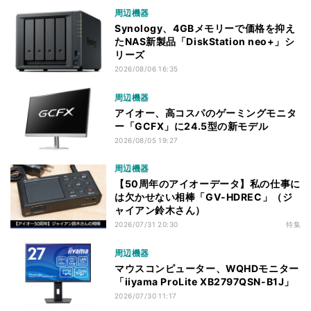
周辺機器
Synology、4GBメモリーで価格を抑え
たNAS新製品「DiskStation neo+」シ
リーズ
2026/08/06 16:35
周辺機器
アイオー、高コスパのゲーミングモニタ
ー「GCFX」に24.5型の新モデル
2026/08/05 19:27
周辺機器
【50周年のアイオーデータ】私の仕事に
は欠かせない相棒「GV-HDREC」（ジ
ャイアン鈴木さん）
2026/07/31 20:30
特集
周辺機器
マウスコンピューター、WQHDモニター
「iiyama ProLite XB2797QSN-B1J」
2026/07/30 11:17