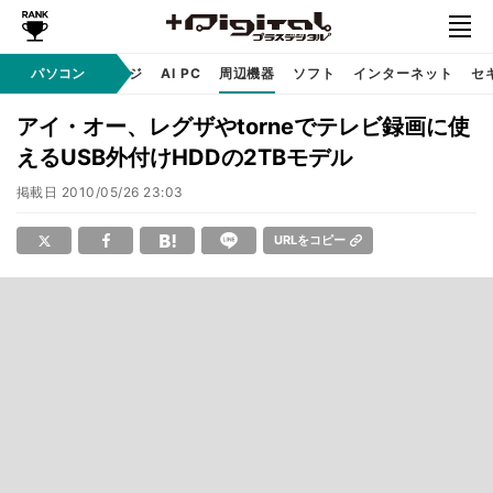
C
自作 / テクノロジ
パソコン
AI PC
周辺機器
ソフト
インターネット
セ
アイ・オー、レグザやtorneでテレビ録画に使
えるUSB外付けHDDの2TBモデル
掲載日
2010/05/26 23:03
URLをコピー