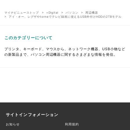
マイナビニューストップ
+Digital
パソコン
周辺機器
アイ・オー、レグザやtorneでテレビ録画に使えるUSB外付けHDDの2TBモデル
このカテゴリーについて
プリンタ、キーボード、マウスから、ネットワーク機器、USB小物など
の新製品まで、パソコン周辺機器に関するさまざまな情報を発信。
サイトインフォメーション
お知らせ
利用規約