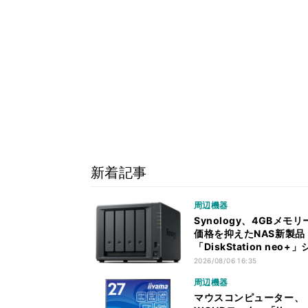
新着記事
周辺機器
Synology、4GBメモリ
価格を抑えたNAS新製品
「DiskStation neo+
ーズ
2026/08/06 16:35
周辺機器
マウスコンピューター、