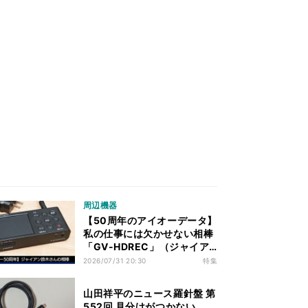
周辺機器
【50周年のアイオーデータ】
私の仕事には欠かせない相棒
「GV-HDREC」（ジャイア
ン鈴木さん）
2026/07/31 20:30
特集
山田祥平のニュース羅針盤 第
552回 見分けがつかない