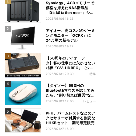
Synology、4GBメモリーで
価格を抑えたNAS新製品
「DiskStation neo+」シリ
ーズ
2026/08/06 16:35
アイオー、高コスパのゲーミ
ングモニター「GCFX」に
24.5型の新モデル
2026/08/05 19:27
【50周年のアイオーデー
タ】私の仕事には欠かせない
相棒「GV-HDREC」（ジャ
イアン鈴木さん）
2026/07/31 20:30
特集
【ダイソー】550円の
Bluetoothマウスを試してみ
たら、“割り切れば優秀”な1
台だった
2026/07/03 12:00
レビュー
PFU、パームレストなどのア
クセサリーが付属する割安な
HHKBセット 期間限定販売
2026/07/27 15:00