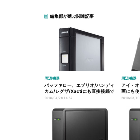
編集部が選ぶ関連記事
周辺機器
周辺機器
バッファロー、エブリオ/ハンディ
アイ・オ
カム/レグザ/Xactiにも直接接続で
画にも使
きる外付けHDD
けHDD
2010/04/28 14:57
2010/03/10