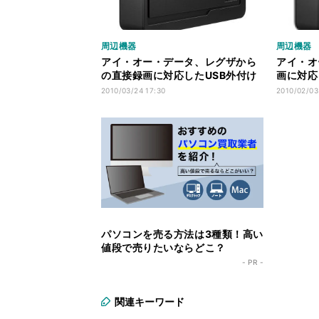
周辺機器
周辺機器
アイ・オー・データ、レグザから
アイ・オ
の直接録画に対応したUSB外付け
画に対応
HDD
ラックモ
2010/03/24 17:30
2010/02/03
パソコンを売る方法は3種類！高い
値段で売りたいならどこ？
- PR -
関連キーワード