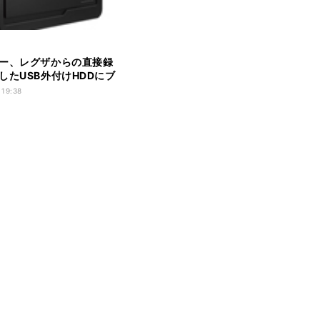
ー、レグザからの直接録
したUSB外付けHDDにブ
デル
 19:38