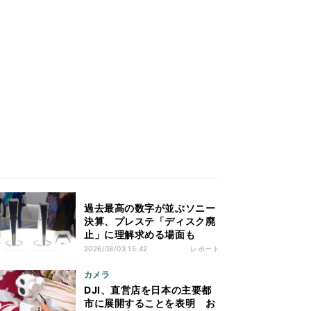
過去最高の数字が並ぶソニー
決算、プレステ「ディスク廃
止」に理解求める場面も
2026/08/03 15:42
レポート
カメラ
DJI、直営店を日本の主要都
市に展開することを表明 お