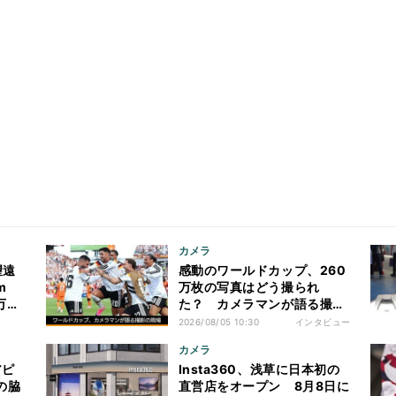
カメラ
望遠
感動のワールドカップ、260
m
万枚の写真はどう撮られ
4万円
た？ カメラマンが語る撮影
の現場
2026/08/05 10:30
インタビュー
カメラ
アピ
Insta360、浅草に日本初の
の脇
直営店をオープン 8月8日に