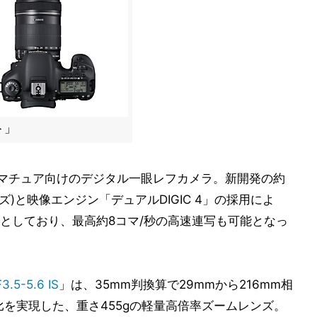
ト」
アマチュア向けのデジタル一眼レフカメラ。新開発の約
イズ)と映像エンジン「デュアルDIGIC 4」の採用によ
としており、最高約8コマ/秒の高速連写も可能となっ
3.5-5.6 IS
」は、35mm判換算で29mmから216mm相
比を実現した、重さ455gの軽量高倍率ズームレンズ。