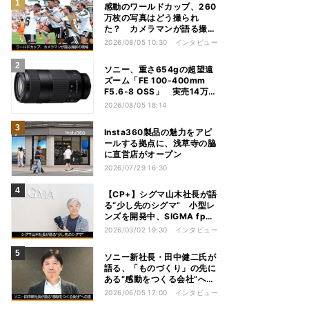
感動のワールドカップ、260
万枚の写真はどう撮られ
た？ カメラマンが語る撮影
の現場
2026/08/05 10:30
インタビュー
ソニー、重さ654gの超望遠
ズーム「FE 100-400mm
F5.6-8 OSS」 実売14万円
前後
2026/08/05 18:14
Insta360製品の魅力をアピ
ールする拠点に、浅草寺の脇
に直営店がオープン
2026/07/29 16:30
【CP+】シグマ山木社長が語
る“少し先のシグマ” 小型レ
ンズを開発中、SIGMA fpは
継続、フルサイズFoveonは
2026/03/02 19:30
インタビュー
ソニー新社長・田中健二氏が
語る、「ものづくり」の先に
ある“感動をつくる会社”への
道
2026/06/05 17:00
インタビュー