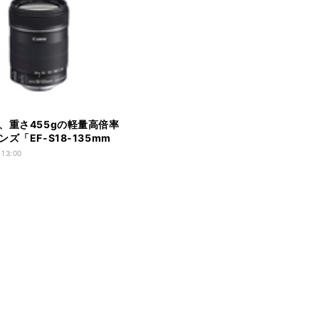
、重さ455gの軽量高倍率
ズ「EF-S18-135mm
6 IS」
 13:00