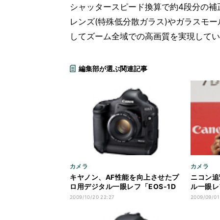
シャッタースピード換算で約4段分の補
レンズ(特殊低分散ガラス)やガラスモ
してズーム全域での高画質を実現してい
編集部が選ぶ関連記事
カメラ
カメラ
キヤノン、AF性能を向上させたプ
ニコン追
ロ用デジタル一眼レフ「EOS-1D
ル一眼レ
Mark IV」
野望
2009/10/20 22:27
2009/09/01