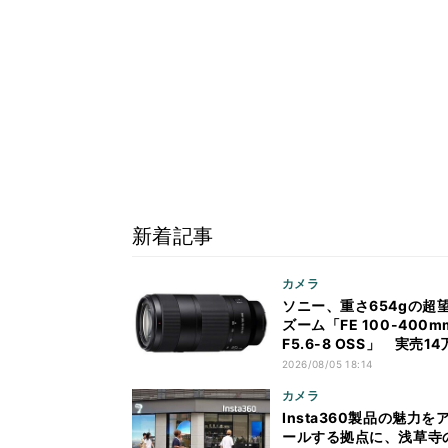
新着記事
カメラ
ソニー、重さ654gの超
ズーム「FE 100-400m
F5.6-8 OSS」 実売1
前後
2026/08/05 18:14
カメラ
Insta360製品の魅力を
ールする拠点に、浅草寺