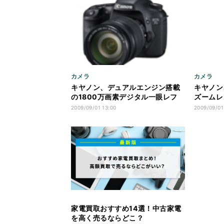
カメラ
カメラ
キヤノン、デュアルエンジン搭載
キヤノン
の1800万画素デジタル一眼レフ
ズームレン
「EOS 7D」
F3.5-5.
2009/09/01 13:00
2009/09/01
家電買取おすすめ14選！中古家電
を高く売るならどこ？