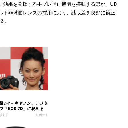
正効果を発揮する手ブレ補正機構を搭載するほか、UD
ールド非球面レンズの採用により、諸収差を良好に補正
る。
撃か? - キヤノン、デジタ
フ「EOS 7D」に秘める
 23:41
レポート