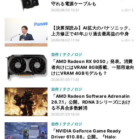
守れる電源ケーブルも
2026/08/05 15:51
レポート
【決算深読み】AI拡大のパナソニック、
上方修正で41年ぶり過去最高益の中身
2026/08/02 17:54
レポート
自作 / テクノロジ
「AMD Radeon RX 9050」発表。消費
者向けにはVRAM 8GB搭載、一部用途向
けにVRAM 4GBモデルも？
2026/07/30 11:32
自作 / テクノロジ
「AMD Radeon Software Adrenalin
26.7.1」公開。RDNA 3シリーズにおけ
る不具合多数解消
2026/07/29 16:04
自作 / テクノロジ
「NVIDIA GeForce Game Ready
Driver 610.88」公開。『Halo: