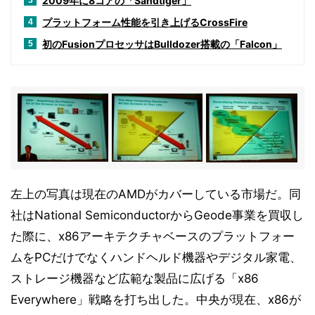
2009年に8コアの「Sandtiger」
3
プラットフォーム性能を引き上げるCrossFire
4
初のFusionプロセッサはBulldozer搭載の「Falcon」
5
左上の写真は現在のAMDがカバーしている市場だ。同
社はNational SemiconductorからGeode事業を買収し
た際に、x86アーキテクチャベースのプラットフォー
ムをPCだけでなくハンドヘルド機器やデジタル家電、
ストレージ機器など広範な製品に広げる「x86
Everywhere」戦略を打ち出した。中央が現在、x86が