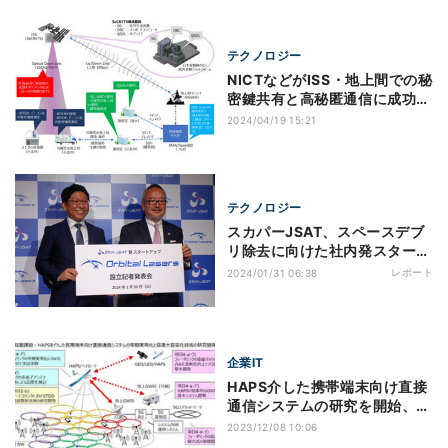
テクノロジー
NICTなどがISS・地上間での秘
密鍵共有と高秘匿通信に成功、
実用化へ前進
2024/04/19 15:21
テクノロジー
スカパーJSAT、スペースデブ
リ除去に向けた社内発スタート
アップ「Orbital Lasers」を設
レポート
2024/01/31 06:38
立
企業IT
HAPS介した携帯端末向け直接
通信システムの研究を開始、
NTTドコモら
2023/12/08 10:06