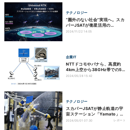
テクノロジー
“圏外のない社会”実現へ。スカ
パーJSATが衛星活用の
「NTN」技術試験開始
2024/11/22 14:05
企業IT
NTTドコモやパナら、高度約
4km上空から38GHz帯での5G
通信に成功
2024/05/28 15:42
テクノロジー
スカパーJSATが静止軌道の宇
宙ステーション「Yamato」構
想を出展 - 第1回SPEXA
レポート
2024/05/01 07:30