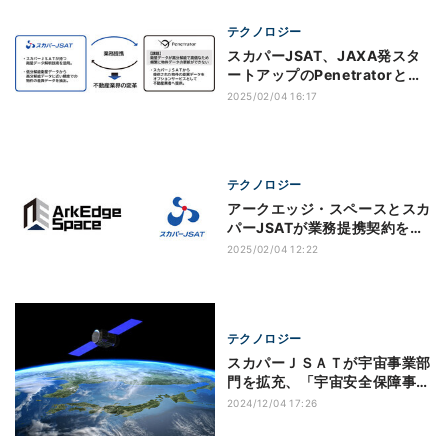
テクノロジー
スカパーJSAT、JAXA発スタ
ートアップのPenetratorとの
業務提携を決定
2025/02/04 16:17
テクノロジー
アークエッジ・スペースとスカ
パーJSATが業務提携契約を締
結
2025/02/04 12:22
テクノロジー
スカパーＪＳＡＴが宇宙事業部
門を拡充、「宇宙安全保障事業
本部」を新設
2024/12/04 17:26