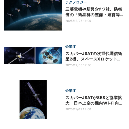
テクノロジー
三菱電機や新興含む7社、防衛
省の「衛星群の整備・運営等事
業」を落札
2025/12/25 11:00
企業IT
スカパーJSATの次世代通信衛
星2機、スペースXロケットで
打ち上げへ
2025/12/08 17:00
企業IT
スカパーJSATがSESと協業拡
大 日本上空の機内Wi-Fi向け
に通信容量増強
2025/11/05 14:00