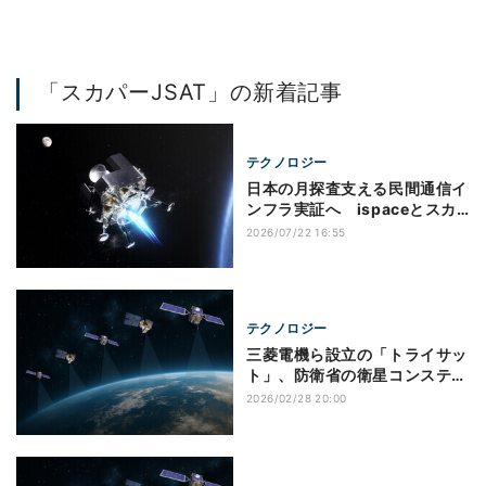
「スカパーJSAT」の新着記事
テクノロジー
日本の月探査支える民間通信イ
ンフラ実証へ ispaceとスカ
パーJSATが連係
2026/07/22 16:55
テクノロジー
三菱電機ら設立の「トライサッ
ト」、防衛省の衛星コンステ事
業を受注
2026/02/28 20:00