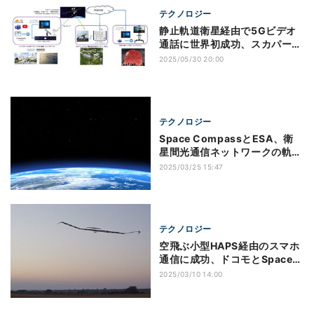
テクノロジー
静止軌道衛星経由で5Gビデオ
通話に世界初成功、スカパー
JSATなど実証
2025/05/30 20:00
テクノロジー
Space CompassとESA、衛
星間光通信ネットワークの軌道
上実証で協力
2025/03/25 15:47
テクノロジー
空飛ぶ小型HAPS経由のスマホ
通信に成功、ドコモとSpace
Compass
2025/03/10 14:00