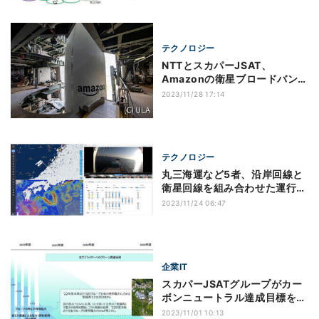
テクノロジー
NTTとスカパーJSAT、
Amazonの衛星ブロードバンド
サービスを日本で提供へ
2023/11/28 17:14
テクノロジー
丸三海運など5者、沿岸回線と
衛星回線を組み合わせた運行管
理実験を実証
2023/11/24 06:47
企業IT
スカパーJSATグループがカー
ボンニュートラル達成目標を5
年前倒し
2023/11/01 10:13