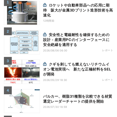
ロケットや自動車部品への応用に期
待 阪大が金属3Dプリント造形技術を高
速化
12時間前
安全性と電磁耐性を確保するための
設計 - 産業用PCのインターフェースに
安全絶縁を適用する
レポート
2026/08/06 06:00
クギを刺しても燃えないリチウムイ
オン電池実現へ 新たな正極材料をSEL
が開発
レポート
2026/05/29 18:30
バルカー、樹脂31種類を比較できる材質
選定レーダーチャートの提供を開始
2026/07/30 16:59