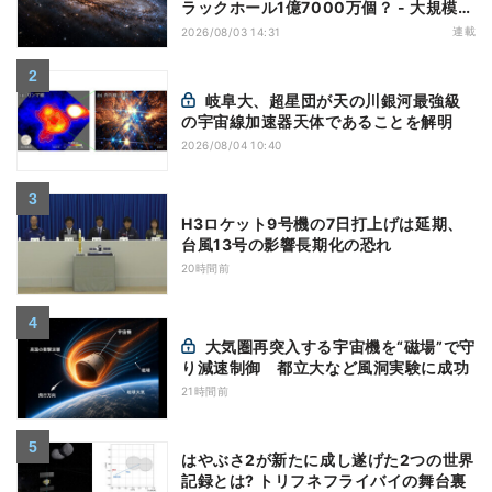
ラックホール1億7000万個？ - 大規模計
算が描くその分布
連載
2026/08/03 14:31
岐阜大、超星団が天の川銀河最強級
の宇宙線加速器天体であることを解明
2026/08/04 10:40
H3ロケット9号機の7日打上げは延期、
台風13号の影響長期化の恐れ
20時間前
大気圏再突入する宇宙機を“磁場”で守
り減速制御 都立大など風洞実験に成功
21時間前
はやぶさ2が新たに成し遂げた2つの世界
記録とは? トリフネフライバイの舞台裏