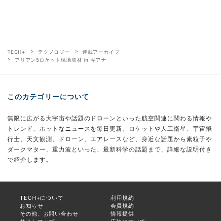
TECH+
テクノロジー
連載アーカイブ
アリアン5ロケット現地取材 in ギアナ
このカテゴリーについて
無限に広がる大宇宙や話題のドローンといった航空関連に関わる情報や
トレンド、ホットなニュースを毎日更新。ロケットや人工衛星、宇宙飛
行士、天文観測、ドローン、エアレースなど、身近な話題から素粒子や
ダークマター、重力波といった、最新科学の話題まで、詳細な説明付き
で紹介します。
TECH+について
利用規約
お知らせ
会員規約
その他、お問い合わせ
情報提供