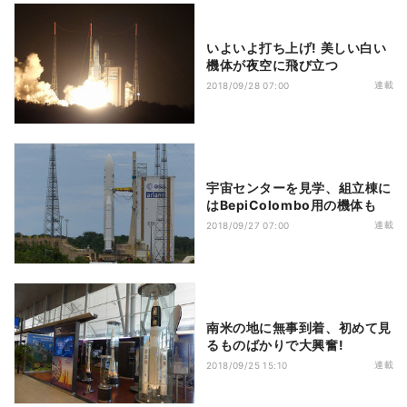
いよいよ打ち上げ! 美しい白い
機体が夜空に飛び立つ
連載
2018/09/28 07:00
宇宙センターを見学、組立棟に
はBepiColombo用の機体も
連載
2018/09/27 07:00
南米の地に無事到着、初めて見
るものばかりで大興奮!
連載
2018/09/25 15:10