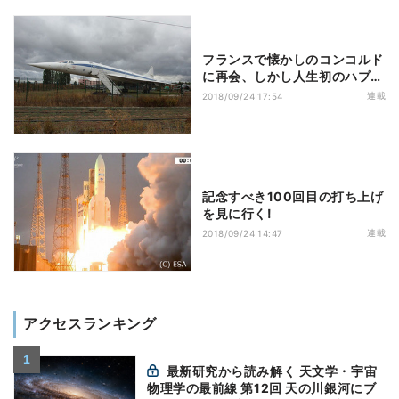
フランスで懐かしのコンコルド
に再会、しかし人生初のハプニ
ングも…
連載
2018/09/24 17:54
記念すべき100回目の打ち上げ
を見に行く!
連載
2018/09/24 14:47
アクセスランキング
最新研究から読み解く 天文学・宇宙
物理学の最前線 第12回 天の川銀河にブ