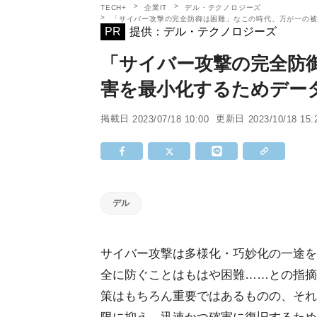
TECH+
企業IT
デル・テクノロジーズ
「サイバー攻撃の完全防御は困難」なこの時代、万が一の
PR
提供：デル・テクノロジーズ
「サイバー攻撃の完全防
害を最小化するためデー
掲載日
更新日
2023/07/18 10:00
2023/10/18 15:
デル
サイバー攻撃は多様化・巧妙化の一途を
全に防ぐことはもはや困難……との指摘
策はもちろん重要ではあるものの、それ