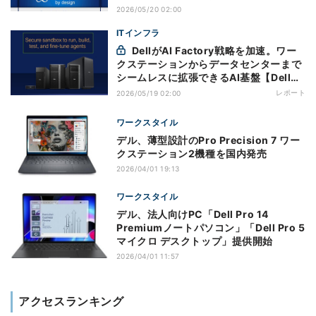
2026/05/20 02:00
ITインフラ
DellがAI Factory戦略を加速。ワー
クステーションからデータセンターまで
シームレスに拡張できるAI基盤【Dell
Technologies World 2026】
レポート
2026/05/19 02:00
ワークスタイル
デル、薄型設計のPro Precision 7 ワー
クステーション2機種を国内発売
2026/04/01 19:13
ワークスタイル
デル、法人向けPC「Dell Pro 14
Premiumノートパソコン」「Dell Pro 5
マイクロ デスクトップ」提供開始
2026/04/01 11:57
アクセスランキング