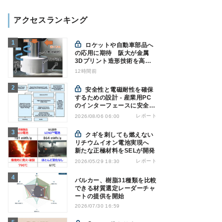
アクセスランキング
ロケットや自動車部品へ
の応用に期待 阪大が金属
3Dプリント造形技術を高速
化
12時間前
安全性と電磁耐性を確保
するための設計 - 産業用PC
のインターフェースに安全絶
縁を適用する
レポート
2026/08/06 06:00
クギを刺しても燃えない
リチウムイオン電池実現へ
新たな正極材料をSELが開発
レポート
2026/05/29 18:30
バルカー、樹脂31種類を比較
できる材質選定レーダーチャ
ートの提供を開始
2026/07/30 16:59