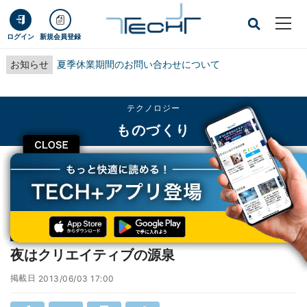
ログイン
新規会員登録
お知らせ
夏季休業期間のお問い合わせについて
テクノロジー
ものづくり
CLOSE
TECH+
テクノロジー
ものづくり
夜はクリエイティブの源泉
連載
創作のための心のTips「夜中のサバイバル」
第41回
夜はクリエイティブの源泉
掲載日
2013/06/03 17:00