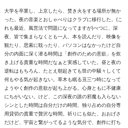
大学を卒業し、上京したら、焚き火をする場所が無か
った。夜の音楽とおしゃべりはクラブに移行した。(こ
れも最近、風営法で問題になってますが)べつに、深
夜、皆で集まらなくとも一人、本を読んだり、映像を
観たり、思索に耽ったり、パソコンはなかったけど自
分の内面に深く潜る時間は「創作のための意欲」を炊
き上げる貴重な時間だなぁと実感していた。昼と夜の
逆転はもちろん、たとえ朝起きても世の中騒々しくて
何もやる気が起きない。草木も眠る丑三つ時になって
ようやく創作の意欲が起ち上がる。心身ともに不健康
にちがいない。けど、この深夜の誰の邪魔も入らない
シンとした時間は自分だけの時間、独り占めの自分専
用貸切の貴重で贅沢な時間。祈りにも似た、おおげさ
だけど、宇宙と繋がってるような気分で、創作に打ち