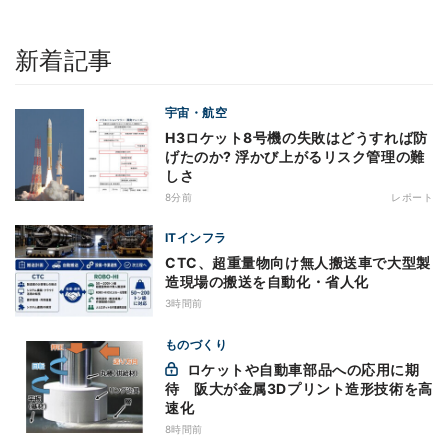
新着記事
宇宙・航空
H3ロケット8号機の失敗はどうすれば防
げたのか? 浮かび上がるリスク管理の難
しさ
8分前
レポート
ITインフラ
CTC、超重量物向け無人搬送車で大型製
造現場の搬送を自動化・省人化
3時間前
ものづくり
ロケットや自動車部品への応用に期
待 阪大が金属3Dプリント造形技術を高
速化
8時間前